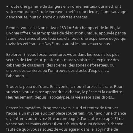
• Toute une gamme de dangers environnementaux qui mettront
votre endurance à rude épreuve : météo capricieuse, faune sauvage
dangereuse, nuits d'encre ou infectés enragés.
Rendez-vous en Livonie. Avec 163 km² de champs et de forêts, la
Livonie offre une atmosphère de désolation unique, appuyée par sa
faune, ses ruines et ses lieux secrets, pour une expérience de jeu qui
ravira les vétérans de DayZ, mais aussi les nouveaux venus.
Explorez. Si vous l'osez, aventurez-vous dans les recoins les plus
secrets de Livonie. Arpentez des marais sinistres et explorez des
cabanes de chasseurs, des scieries, des zones déforestées, ou
encore des carrières où l'on trouve des stocks d'explosifs à
l'abandon...
Trouez la peau de l'ours. En Livonie, la nourriture se fait rare. Pour
survivre, vous devrez apprendre la chasse, la pêche et la cueillette.
Heureusement, depuis l'apocalypse, la vie a repris ses droits...
Percez les mystères. Progressez vers le sud et tentez de trouver
l'accès à un mystérieux complexe souterrain. Pour avoir une chance
d'y entrer, vous devrez être accompagné d'un autre rescapé. Et ne
venez pas les mains vides : il vous faudra de quoi éclairer le chemin,
faute de quoi vous risquez de vous égarer dans le labyrinthe de