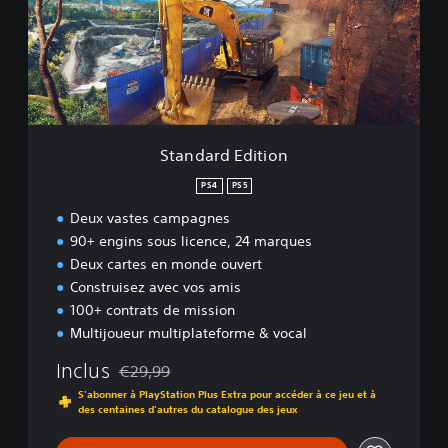
a
r
d
E
d
i
t
i
Standard Edition
o
n
PS4
PS5
Deux vastes campagnes
90+ engins sous licence, 24 marques
Deux cartes en monde ouvert
Construisez avec vos amis
100+ contrats de mission
Multijoueur multiplateforme & vocal
Inclus
€29,99
Remise par rapport au prix d'origine de €29,99
S'abonner à PlayStation Plus Extra pour accéder à ce jeu et à
des centaines d'autres du catalogue des jeux