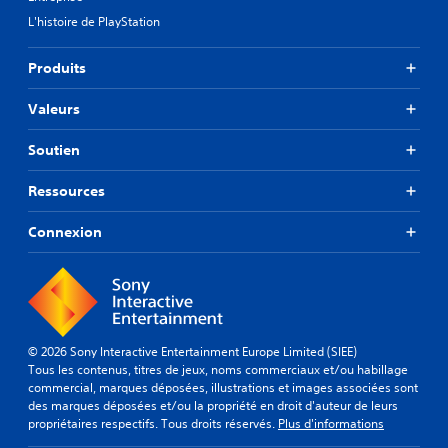
D
u
m
e
L'histoire de PlayStation
t
e
s
a
n
o
u
t
Produits
p
t
.
t
o
i
Valeurs
u
o
M
r
n
i
Soutien
d
s
s
e
p
e
v
Ressources
e
o
e
r
u
n
Connexion
m
s
p
e
.
a
t
u
t
a
s
n
e
t
d
© 2026 Sony Interactive Entertainment Europe Limited (SIEE)
d
u
Tous les contenus, titres de jeux, noms commerciaux et/ou habillage
e
j
commercial, marques déposées, illustrations et images associées sont
r
des marques déposées et/ou la propriété en droit d'auteur de leurs
e
é
propriétaires respectifs. Tous droits réservés.
Plus d'informations
u
g