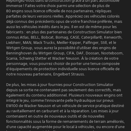
Replongez-vous dans la construction grâce à un parc automobile
immense ! Faites votre choix parmi une sélection de plus de
80 engins sous licence officielle de nos partenaires, répliques
parfaites de leurs versions réelles. Appréciez ces véhicules colorés
déjà connus des précédents opus de votre franchise préférée, mais
aussi les véhicules inédits dans le jeu. Il en est de même pour les
fabricants : en plus des partenaires de Construction Simulator bien
connus Atlas, BELL, Bobcat, Bomag, CASE, Caterpillar©, Kenworth,
Liebherr, MAN, Mack Trucks, Meiller-Kipper, Palfinger, Still, et le
Wirtgen Group, vous aurez la possibilité d'utiliser des engins de
Benninghoven du Wirtgen Group, CIFA, DAF, Doosan, Nooteboom,
Scania, Schwing Stetter et Wacker Neuson. À la création de votre
personnage, vous pourrez choisir de porter une tenue composée
d'équipements de protection individuelle sous licence officielle de
notre nouveau partenaire, Engelbert Strauss.
De plus, les mises à jour fournies pour Construction Simulator
depuis sa sortie ne contenaient pas seulement des correctifs, mais
également du contenu additionnel. Plusieurs nouveaux engins ont
intégré le jeu, comme l'innovante pelle hydraulique sur pneus
EW100 de Wacker Neuson et un véhicule de service pratique destiné
au ravitaillement en carburant et à la réparation. Les mises à jour
contenaient en outre de nouveaux outils et de nouvelles
fonctionnalités sous la forme de remaniements de terrain améliorés,
d'une capacité augmentée pour le local à véhicules, ou encore d'une