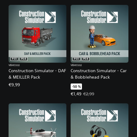
PS5
PS4
PS5
PS4
VÉHICULE
VÉHICULE
Construction Simulator - DAF
Construction Simulator - Car
& MEILLER Pack
& Bobblehead Pack
€9,99
-50 %
Prix de l'offre : €1,49 Prix initial 
€1,49
€2,99