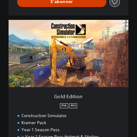
S'abonner
G
o
l
d
E
d
i
t
i
o
n
Gold Edition
PS4
PS5
Construction Simulator
Kramer Pack
Year 1 Season Pass
> Year 1 Season Pass Helmet & Sticker