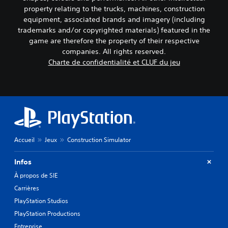
e
d
t
property relating to the trucks, machines, construction
d
e
u
equipment, associated brands and imagery (including
m
t
e
trademarks and/or copyrighted materials) featured in the
a
o
s
n
r
game are therefore the property of their respective
j
i
i
companies. All rights reserved.
o
è
e
Charte de confidentialité et CLUF du jeu
y
r
l
s
e
d
t
à
u
i
e
g
c
n
a
t
m
k
e
e
s
n
p
(
Accueil
Jeux
Construction Simulator
d
l
B
r
a
a
e
y
Infos
s
l
à
i
À propos de SIE
e
t
q
s
o
Carrières
u
o
u
PlayStation Studios
n
t
e
PlayStation Productions
t
m
)
o
o
Entreprise