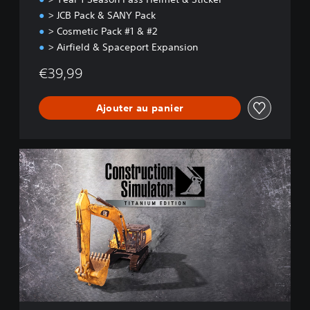
> JCB Pack & SANY Pack
> Cosmetic Pack #1 & #2
> Airfield & Spaceport Expansion
€39,99
Ajouter au panier
T
i
t
a
n
i
u
m
E
d
i
t