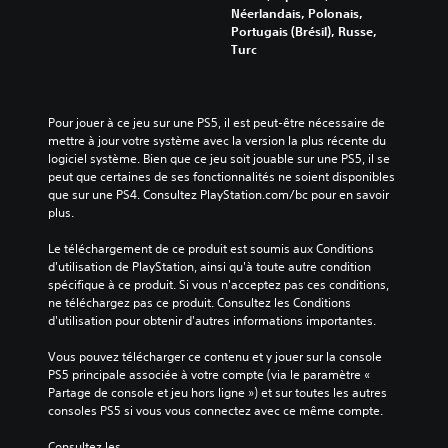
i
e
o
t
Néerlandais, Polonais,
s
a
u
i
Portugais (Brésil), Russe,
e
u
t
t
Turc
r
d
m
r
t
i
o
é
o
o
m
s
u
.
e
.
Pour jouer à ce jeu sur une PS5, il est peut-être nécessaire de 
t
n
mettre à jour votre système avec la version la plus récente du 
e
t
logiciel système. Bien que ce jeu soit jouable sur une PS5, il se 
A
s
.
peut que certaines de ses fonctionnalités ne soient disponibles 
u
l
que sur une PS4. Consultez PlayStation.com/bc pour en savoir 
d
e
plus.
R
s
i
a
c
o
Le téléchargement de ce produit est soumis aux Conditions 
o
p
3
d'utilisation de PlayStation, ainsi qu'à toute autre condition 
m
p
D
spécifique à ce produit. Si vous n'acceptez pas ces conditions, 
m
e
ne téléchargez pas ce produit. Consultez les Conditions 
V
a
l
d'utilisation pour obtenir d'autres informations importantes.
o
n
s
u
d
Vous pouvez télécharger ce contenu et y jouer sur la console 
t
s
e
PS5 principale associée à votre compte (via le paramètre « 
u
p
s
Partage de console et jeu hors ligne ») et sur toutes les autres 
o
t
d
consoles PS5 si vous vous connectez avec ce même compte.
u
o
u
v
j
r
Consultez les 