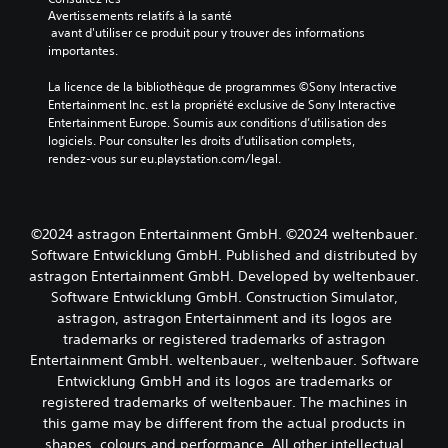
e
e
i
Avertissements relatifs à la santé
z
u
e
 avant d'utiliser ce produit pour y trouver des informations 
p
.
importantes.
l
a
r
V
La licence de la bibliothèque de programmes ©Sony Interactive 
S
a
o
Entertainment Inc. est la propriété exclusive de Sony Interactive 
e
m
u
Entertainment Europe. Soumis aux conditions d’utilisation des 
é
s
n
logiciels. Pour consulter les droits d’utilisation complets, 
t
p
s
rendez-vous sur eu.playstation.com/legal.
r
o
i
e
u
b
r
v
i
l
e
l
©2024 astragon Entertainment GmbH. ©2024 weltenbauer.
a
z
i
Software Entwicklung GmbH. Published and distributed by
s
c
t
o
o
astragon Entertainment GmbH. Developed by weltenbauer.
é
r
n
Software Entwicklung GmbH. Construction Simulator,
t
s
r
astragon, astragon Entertainment and its logos are
i
u
é
trademarks or registered trademarks of astragon
e
l
g
Entertainment GmbH. weltenbauer., weltenbauer. Software
a
t
l
Entwicklung GmbH and its logos are trademarks or
u
e
a
d
r
registered trademarks of weltenbauer. The machines in
b
i
l
this game may be different from the actual products in
l
o
e
shapes, colours and performance. All other intellectual