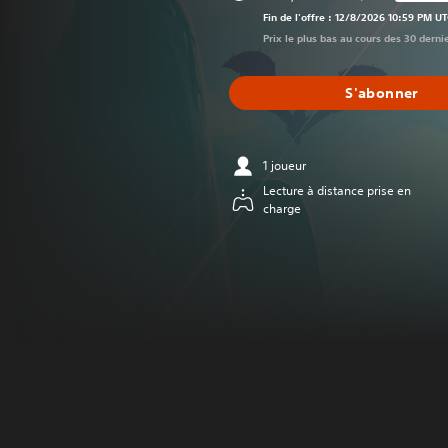
Remise par rappor
Fin de l'offre : 12/8/2026 10:59 PM U
Prix le plus bas au cours des 30 dernie
S'abonner
1 joueur
Lecture à distance prise en
charge