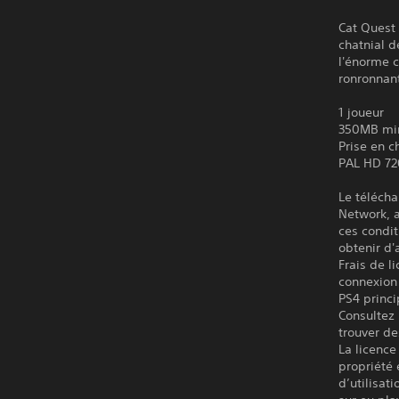
Cat Quest
chatnial d
l'énorme c
ronronnant
1 joueur
350MB m
Prise en c
PAL HD 72
Le télécha
Network, a
ces condit
obtenir d'
Frais de l
connexion 
PS4 princi
Consultez 
trouver de
La licence
propriété 
d’utilisat