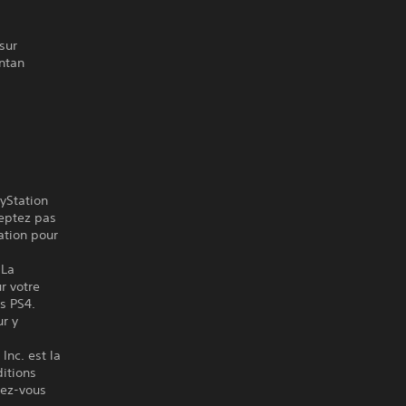
sur
antan
ayStation
ceptez pas
ation pour
 La
r votre
es PS4.
ur y
Inc. est la
itions
ndez-vous