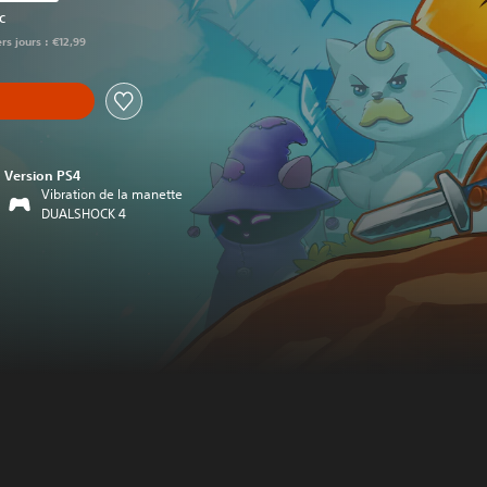
t au prix d'origine de €12,99
TC
rs jours : €12,99
Version PS4
Vibration de la manette
DUALSHOCK 4