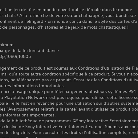
 est un jeu de rôle en monde ouvert qui se déroule dans le monde
es chats ! À la recherche de votre sœur chatnappée, vous bondissez 
ontinent de Félingard - un monde conçu dans le style des cartes d'
 de personnages, d'histoires et de jeux de mots chattastiques !
inimum
harge de la lecture à distance
0p,1080i,1080p
rgement de ce produit est soumis aux Conditions d'utilisation de Pl
insi qu'à toute autre condition spécifique à ce produit. Si vous n'ac
ions, ne téléchargez pas ce produit. Consultez les Conditions d'utilis
autres informations importantes.
icence à usage unique pour télécharger vers plusieurs systèmes PS4.
à PlayStation Network n'est pas requise pour utiliser cette licence su
pale ; elle l'est en revanche pour une utilisation sur d'autres systèm
les "Avertissements relatifs à la santé" avant d'utiliser ce produit po
s informations importantes.
 de la bibliothèque de programmes ©Sony Interactive Entertainment 
exclusive de Sony Interactive Entertainment Europe. Soumis aux cond
ion des logiciels. Pour consulter les droits d’utilisation complets, re