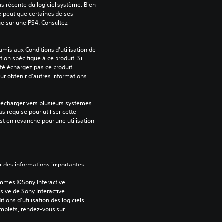
us récente du logiciel système. Bien 
e peut que certaines de ses 
ue sur une PS4. Consultez 
.
mis aux Conditions d'utilisation de 
tion spécifique à ce produit. Si 
téléchargez pas ce produit. 
our obtenir d'autres informations 
lécharger vers plusieurs systèmes 
s requise pour utiliser cette 
est en revanche pour une utilisation 
ver des informations importantes.
ammes ©Sony Interactive 
sive de Sony Interactive 
ons d’utilisation des logiciels. 
omplets, rendez-vous sur 