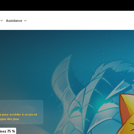
Assistance
t au prix d'origine de €12,99
a pour accéder à ce jeu et
ogue des jeux
sez 75 %