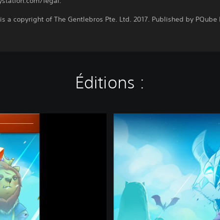
ystation.com/legal.
is a copyright of The Gentlebros Pte. Ltd. 2017. Published by PQube 
Éditions :
C
a
t
Q
u
e
s
t