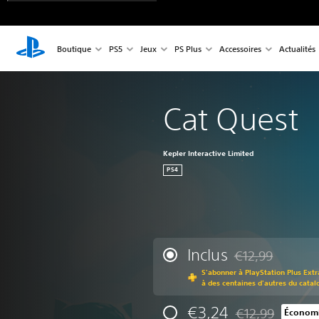
Boutique
PS5
Jeux
PS Plus
Accessoires
Actualités
Cat Quest
Kepler Interactive Limited
PS4
Inclus
€12,99
Remise par rappor
S'abonner à PlayStation Plus Extr
à des centaines d'autres du catal
€3,24
€12,99
Économi