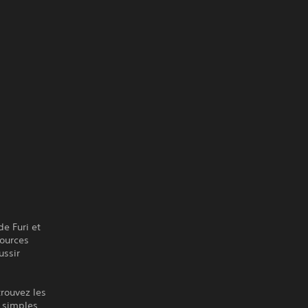
e Furi et
sources
ussir
trouvez les
 simples.