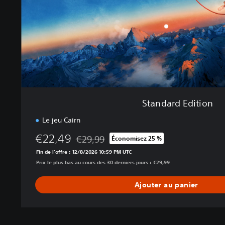
E
d
i
t
i
o
n
Standard Edition
Le jeu Cairn
€22,49
€29,99
Économisez 25 %
Remise par rapport au prix d'origine de €29,
Fin de l'offre : 12/8/2026 10:59 PM UTC
Prix le plus bas au cours des 30 derniers jours : €29,99
Ajouter au panier