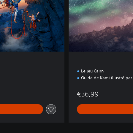
i
t
i
o
n
d
e
l
u
x
e
Le jeu Cairn +
Guide de Kami illustré par
99
€36,99