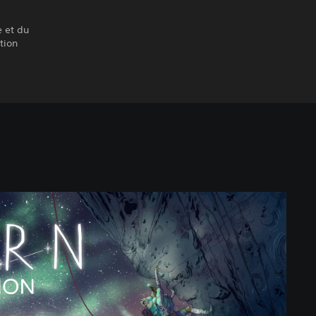
e et du
tion