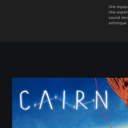
Une équip
Une expéri
sound desi
artistique
S
t
a
n
d
a
r
d