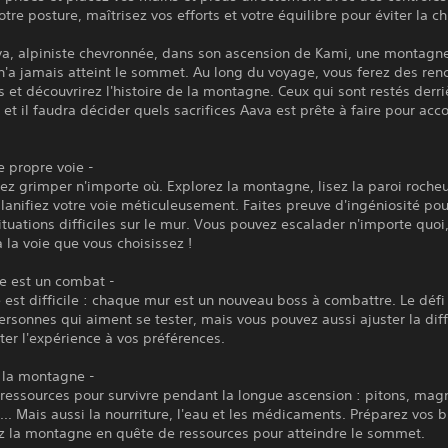
tre posture, maîtrisez vos efforts et votre équilibre pour éviter la ch
va, alpiniste chevronnée, dans son ascension de Kami, une montagn
'a jamais atteint le sommet. Au long du voyage, vous ferez des ren
 et découvrirez l'histoire de la montagne. Ceux qui sont restés derri
 et il faudra décider quels sacrifices Aava est prête à faire pour acc
e propre voie -
z grimper n'importe où. Explorez la montagne, lisez la paroi roche
 planifiez votre voie méticuleusement. Faites preuve d'ingéniosité po
situations difficiles sur le mur. Vous pouvez escalader n'importe quoi,
à la voie que vous choisissez !
e est un combat -
 est difficile : chaque mur est un nouveau boss à combattre. Le défi 
ersonnes qui aiment se tester, mais vous pouvez aussi ajuster la diff
er l'expérience à vos préférences.
à la montagne -
ressources pour survivre pendant la longue ascension : pitons, mag
.. Mais aussi la nourriture, l'eau et les médicaments. Préparez vos b
ez la montagne en quête de ressources pour atteindre le sommet.