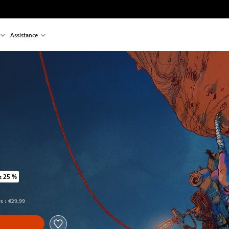
Assistance
z 25 %
u prix d'origine de €29,99
rs : €29,99