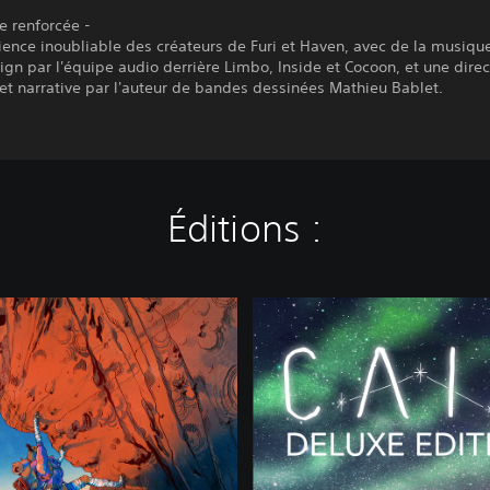
e renforcée -
ence inoubliable des créateurs de Furi et Haven, avec de la musiqu
gn par l'équipe audio derrière Limbo, Inside et Cocoon, et une direc
 et narrative par l'auteur de bandes dessinées Mathieu Bablet.
Éditions :
C
a
i
r
n
-
É
d