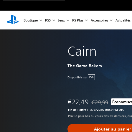
Boutique
PS5
Jeux
PS Plus
Accessoires
Actualités
Cairn
The Game Bakers
Disponible sur
PS5
€22,49
€29,99
Économise
Remise par rapport a
Fin de l'offre : 12/8/2026 10:59 PM UTC
Prix le plus bas au cours des 30 derniers jou
Ajouter au panier