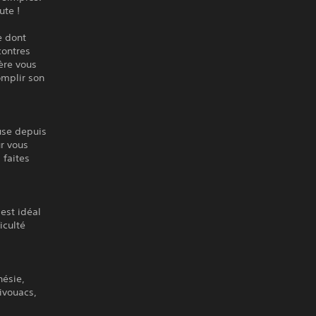
ute !
e dont
contres
ère vous
omplir son
use depuis
ur vous
 faites
est idéal
iculté
nésie,
ivouacs,