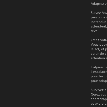
Adaptez vo
Suivez Aa
personne n
inatendues
attendent,
rêve.
Créez votr
Vous pouve
le sol, et
sortir de 
attention 
L'alpinism
L'escalade
pour les p
pour adapt
Survivez 
Gérez vos 
sparadrap.
et explor