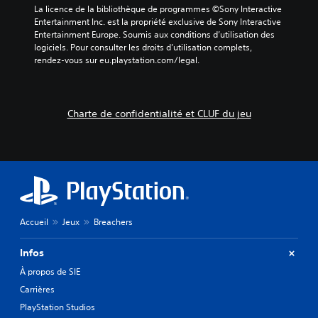
f
i
o
La licence de la bibliothèque de programmes ©Sony Interactive 
d
o
a
u
Entertainment Inc. est la propriété exclusive de Sony Interactive 
è
r
l
t
Entertainment Europe. Soumis aux conditions d’utilisation des 
l
m
o
a
logiciels. Pour consulter les droits d’utilisation complets, 
e
a
g
u
rendez-vous sur eu.playstation.com/legal.
p
t
u
l
r
i
e
o
é
o
s
n
d
n
p
g
é
Charte de confidentialité et CLUF du jeu
s
a
d
f
p
r
u
i
a
l
j
n
r
é
e
i
t
s
u
,
i
.
.
o
c
u
u
u
l
Accueil
Jeux
Breachers
t
i
i
è
Infos
l
r
i
e
À propos de SIE
s
s
Carrières
e
s
r
PlayStation Studios
u
l