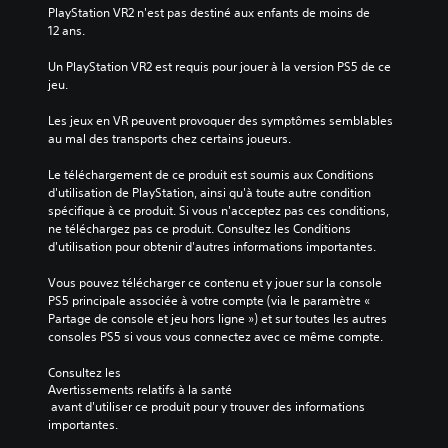
d
s
o
e
u
PlayStation VR2 n'est pas destiné aux enfants de moins de 
e
c
u
a
r
12 ans.
s
a
s
u
e
p
r
p
d
r
Un PlayStation VR2 est requis pour jouer à la version PS5 de ce 
o
c
e
i
l
jeu.
i
e
r
o
e
n
j
m
.
s
Les jeux en VR peuvent provoquer des symptômes semblables 
t
e
e
c
au mal des transports chez certains joueurs.
s
u
t
o
d
n
d
m
Le téléchargement de ce produit est soumis aux Conditions 
'
e
e
m
d'utilisation de PlayStation, ainsi qu'à toute autre condition 
i
c
v
a
spécifique à ce produit. Si vous n'acceptez pas ces conditions, 
n
o
o
n
ne téléchargez pas ce produit. Consultez les Conditions 
t
m
u
d
d'utilisation pour obtenir d'autres informations importantes.
é
p
s
e
r
o
e
s
Vous pouvez télécharger ce contenu et y jouer sur la console 
ê
r
n
s
PS5 principale associée à votre compte (via le paramètre « 
t
t
t
e
Partage de console et jeu hors ligne ») et sur toutes les autres 
o
e
r
l
consoles PS5 si vous vous connectez avec ce même compte.
u
p
a
o
d
a
î
n
Consultez les 
e
s
n
Avertissements relatifs à la santé
u
s
d
e
 avant d'utiliser ce produit pour y trouver des informations 
n
i
e
r
importantes.
m
n
d
t
o