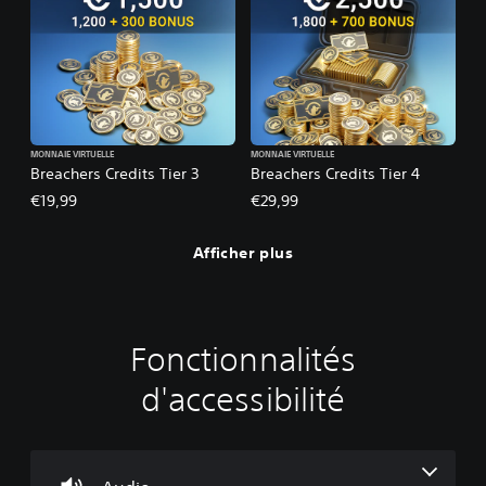
MONNAIE VIRTUELLE
MONNAIE VIRTUELLE
Breachers Credits Tier 3
Breachers Credits Tier 4
€19,99
€29,99
Afficher plus
Fonctionnalités
C
J
R
M
C
o
o
e
o
o
d'accessibilité
m
u
c
d
m
m
a
o
e
m
a
b
n
E
u
n
l
f
n
n