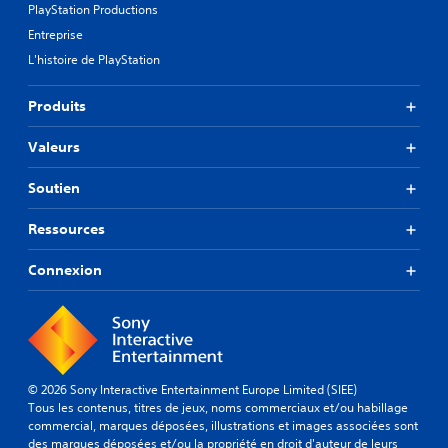
r
PlayStation Productions
e
l
s
Entreprise
e
s
u
L'histoire de PlayStation
u
r
g
s
Produits
g
c
e
a
s
Valeurs
r
t
t
i
e
Soutien
o
s
n
o
Ressources
s
u
d
l
e
Connexion
e
r
u
e
r
c
a
o
f
n
f
f
i
© 2026 Sony Interactive Entertainment Europe Limited (SIEE)
i
c
Tous les contenus, titres de jeux, noms commerciaux et/ou habillage
g
h
commercial, marques déposées, illustrations et images associées sont
u
a
des marques déposées et/ou la propriété en droit d'auteur de leurs