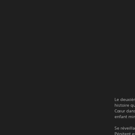
Le deuxiè
histoire q
Cœur dans 
enfant mir
Se réveill
Pénitent e