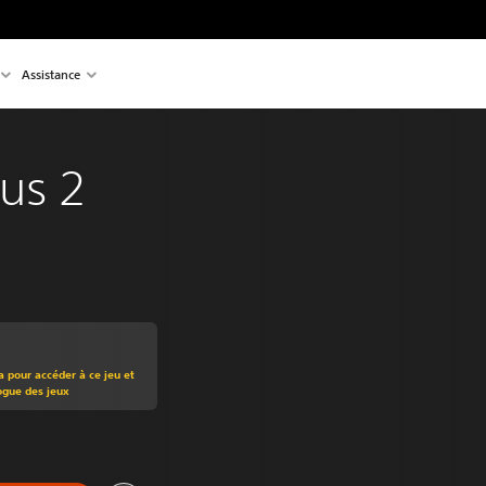
Assistance
us 2
t au prix d'origine de €29,99
a pour accéder à ce jeu et
ogue des jeux