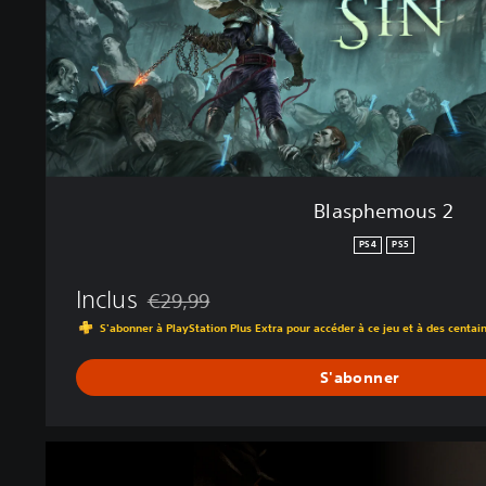
u
s
2
Blasphemous 2
PS4
PS5
Inclus
€29,99
Remise par rapport au prix d'origine de €29,99
S'abonner à PlayStation Plus Extra pour accéder à ce jeu et à des centai
S'abonner
M
e