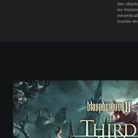
des objets
les histoi
innombrab
monde étr
B
l
a
s
p
h
e
m
o