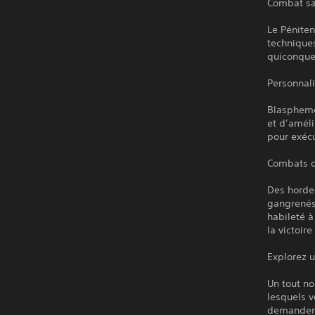
Combat s
Le Péniten
techniques
quiconque
Personnali
Blasphemou
et d’amél
pour exéc
Combats d
Des hordes
gangrenés 
habileté 
la victoir
Explorez 
Un tout n
lesquels v
demanderon