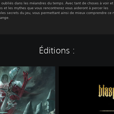
 oubliés dans les méandres du temps. Avec tant de choses à voir et 
res et les mythes que vous rencontrerez vous aideront à percer les
les secrets du jeu, vous permettant ainsi de mieux comprendre ce
ange.
Éditions :
B
l
a
s
p
h
e
m
o