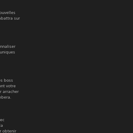
ouvelles
abattra sur
nnaliser
 uniques
es boss
nt votre
r arracher
mbera.
vec
la
r obtenir