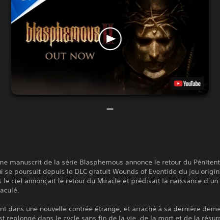
me manuscrit de la série Blasphemous annonce le retour du Pénitent
ui se poursuit depuis le DLC gratuit Wounds of Eventide du jeu origina
le ciel annonçait le retour du Miracle et prédisait la naissance d’un
aculé.
ant dans une nouvelle contrée étrange, et arraché à sa dernière deme
st replongé dans le cycle sans fin de la vie, de la mort et de la résurr