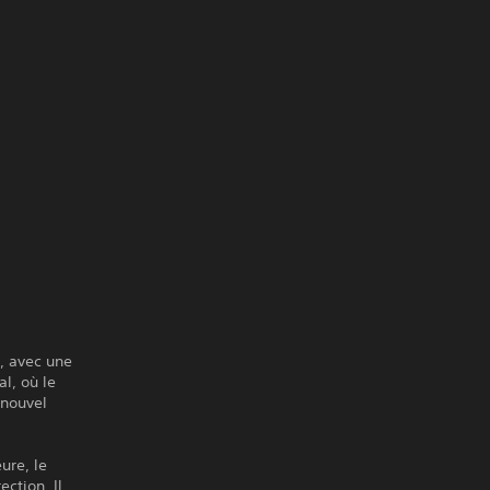
, avec une
l, où le
 nouvel
ure, le
ection. Il