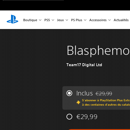
Boutique
PS5
Jeux
PS Plus
Accessoires
Actualités
Blasphemo
Team17 Digital Ltd
Inclus
€29,99
Remise par rappor
S'abonner à PlayStation Plus Extr
à des centaines d'autres du catal
€29,99