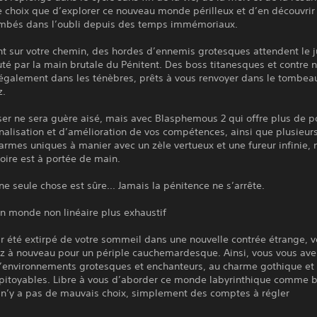
e choix que d’explorer ce nouveau monde périlleux et d’en découvrir
ombés dans l’oubli depuis des temps immémoriaux.
nt sur votre chemin, des hordes d’ennemis grotesques attendent le
uté par la main brutale du Pénitent. Des boss titanesques et contre 
 également dans les ténèbres, prêts à vous renvoyer dans le tombea
z.
ser ne sera guère aisé, mais avec Blasphemous 2 qui offre plus de po
alisation et d’amélioration de vos compétences, ainsi que plusieur
armes uniques à manier avec un zèle vertueux et une fureur infinie, 
toire est à portée de main.
une seule chose est sûre... Jamais la pénitence ne s’arrête.
n monde non linéaire plus exhaustif
r été extirpé de votre sommeil dans une nouvelle contrée étrange, 
 à nouveau pour un périple cauchemardesque. Ainsi, vous vous ave
’environnements grotesques et enchanteurs, au charme gothique et 
pitoyables. Libre à vous d’aborder ce monde labyrinthique comme 
l n’y a pas de mauvais choix, simplement des comptes à régler