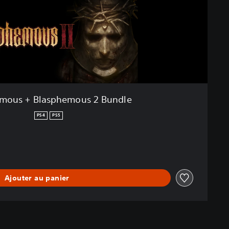
mous + Blasphemous 2 Bundle
PS4
PS5
Ajouter au panier