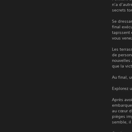
n’a d’autr
secrets t
Se dressa
final exéc
tapissent
vous vene
Les terras
de personn
nouvelles 
que la vic
Au final, 
Explorez u
Après avoi
embarquez
au cœur d
pièges im
semble, i