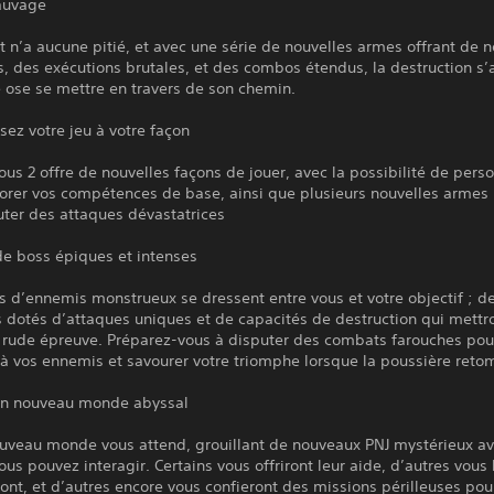
auvage
t n’a aucune pitié, et avec une série de nouvelles armes offrant de n
, des exécutions brutales, et des combos étendus, la destruction s’
 ose se mettre en travers de son chemin.
sez votre jeu à votre façon
s 2 offre de nouvelles façons de jouer, avec la possibilité de perso
iorer vos compétences de base, ainsi que plusieurs nouvelles armes
uter des attaques dévastatrices
e boss épiques et intenses
 d’ennemis monstrueux se dressent entre vous et votre objectif ; d
dotés d’attaques uniques et de capacités de destruction qui mettro
à rude épreuve. Préparez-vous à disputer des combats farouches pou
e à vos ennemis et savourer votre triomphe lorsque la poussière reto
un nouveau monde abyssal
ouveau monde vous attend, grouillant de nouveaux PNJ mystérieux a
ous pouvez interagir. Certains vous offriront leur aide, d’autres vous 
t, et d’autres encore vous confieront des missions périlleuses pou