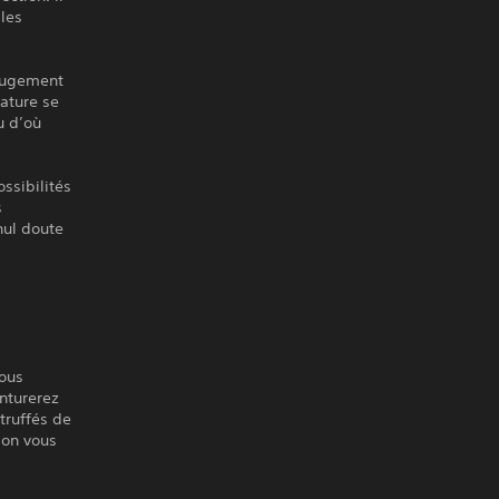
 les
 jugement
nature se
u d’où
ssibilités
s
nul doute
vous
nturerez
truffés de
bon vous