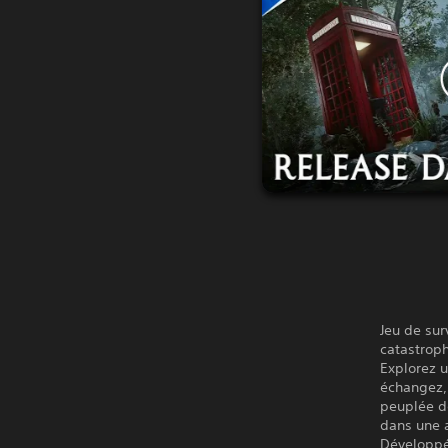
Jeu de sur
catastroph
Explorez u
échangez,
peuplée d
dans une 
Développé 