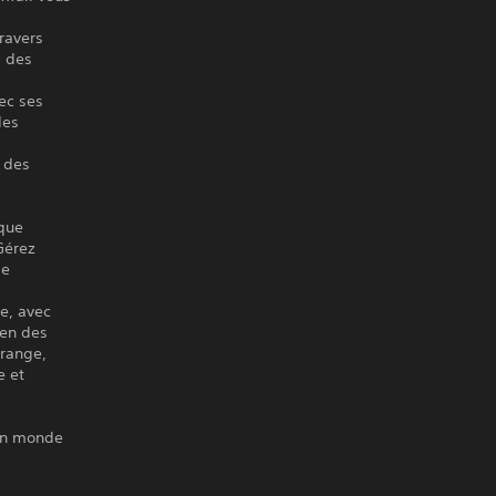
ravers
a des
ec ses
des
r des
que
Gérez
ie
e, avec
ien des
trange,
e et
 un monde