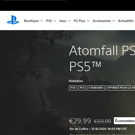
Boutique
PS5
Jeux
PS Plus
Accessoires
Actualités
Atomfall P
PS5™
Rebellion
PS4
PS5
STANDARD
OPTIMISÉ POUR LA P
€29,99
€59,99
Économise
Remise par rapport a
Fin de l'offre : 12/8/2026 10:59 PM UTC