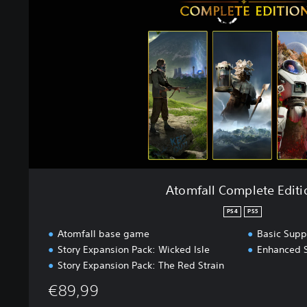
a
l
l
C
o
m
p
l
e
t
e
E
d
Atomfall Complete Editi
i
t
PS4
PS5
i
Atomfall base game
Basic Supp
o
Story Expansion Pack: Wicked Isle
Enhanced 
n
Story Expansion Pack: The Red Strain
€89,99