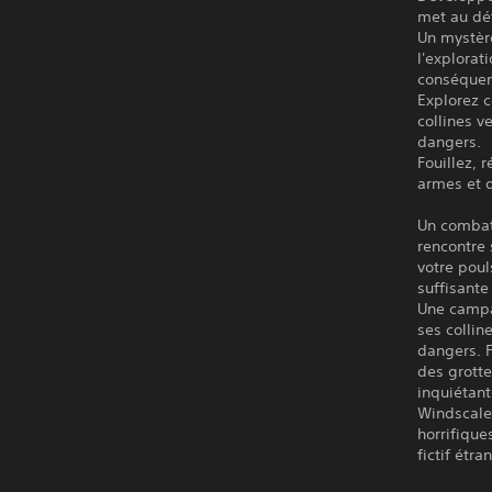
met au dé
Un mystère
l'explorat
conséquen
Explorez c
collines v
dangers.
Fouillez, 
armes et d
Un combat
rencontre 
votre poul
suffisante
Une campag
ses collin
dangers. F
des grott
inquiétant
Windscale 
horrifique
fictif étr