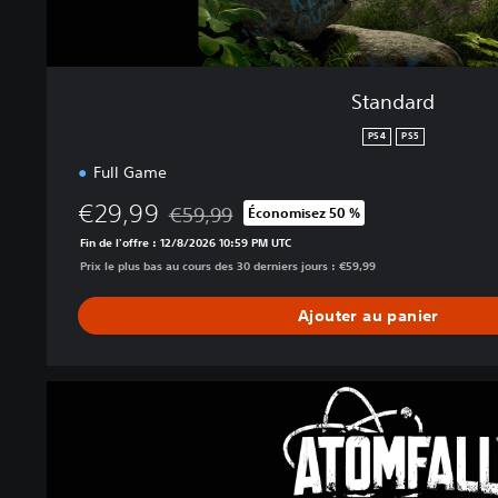
Standard
PS4
PS5
Full Game
€29,99
€59,99
Économisez 50 %
Remise par rapport au prix d'origine de €59,
Fin de l'offre : 12/8/2026 10:59 PM UTC
Prix le plus bas au cours des 30 derniers jours : €59,99
Ajouter au panier
A
t
o
m
f