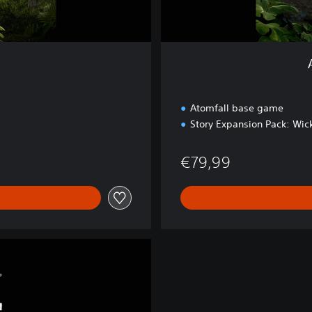
E
d
i
t
i
o
n
Atomfall base game
Story Expansion Pack: Wick
99
€79,99