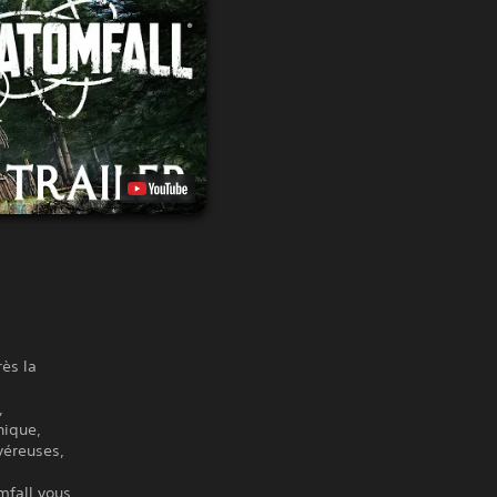
rès la
,
nique,
véreuses,
mfall vous