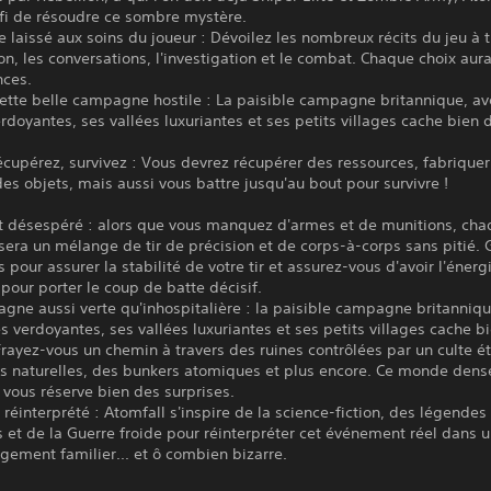
fi de résoudre ce sombre mystère.
 laissé aux soins du joueur : Dévoilez les nombreux récits du jeu à t
ion, les conversations, l'investigation et le combat. Chaque choix aur
ces.
ette belle campagne hostile : La paisible campagne britannique, av
erdoyantes, ses vallées luxuriantes et ses petits villages cache bien 
récupérez, survivez : Vous devrez récupérer des ressources, fabrique
es objets, mais aussi vous battre jusqu'au bout pour survivre !
 désespéré : alors que vous manquez d'armes et de munitions, cha
sera un mélange de tir de précision et de corps-à-corps sans pitié. 
s pour assurer la stabilité de votre tir et assurez-vous d'avoir l'énerg
 pour porter le coup de batte décisif.
ne aussi verte qu'inhospitalière : la paisible campagne britanniqu
es verdoyantes, ses vallées luxuriantes et ses petits villages cache b
rayez-vous un chemin à travers des ruines contrôlées par un culte é
es naturelles, des bunkers atomiques et plus encore. Ce monde dens
 vous réserve bien des surprises.
réinterprété : Atomfall s'inspire de la science-fiction, des légendes
s et de la Guerre froide pour réinterpréter cet événement réel dans
angement familier... et ô combien bizarre.