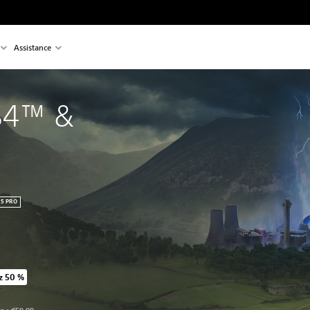
Assistance
S4™ & 
S5 PRO
z 50 %
u prix d'origine de €59,99