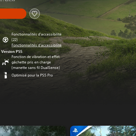
rs : €59,99
Fonctionnalités d'accessibilité
(22)
Fonctionnalités d'accessibilité
Version PS5
Fonction de vibration et effet
gâchette pris en charge
(manette sans fil DualSense)
Optimisé pour la PS5 Pro