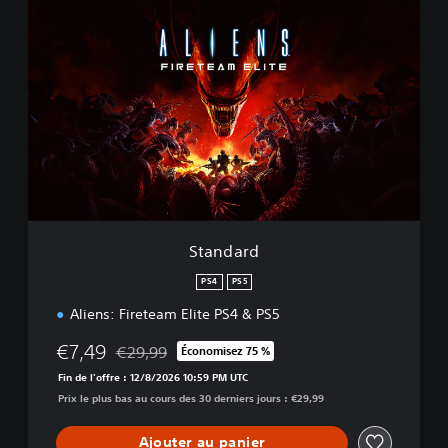
S
t
a
n
d
a
r
d
Standard
PS4
PS5
Aliens: Fireteam Elite PS4 & PS5
€7,49
€29,99
Économisez 75 %
Remise par rapport au prix d'origine de €29,99
Fin de l'offre : 12/8/2026 10:59 PM UTC
Prix le plus bas au cours des 30 derniers jours : €29,99
Ajouter au panier