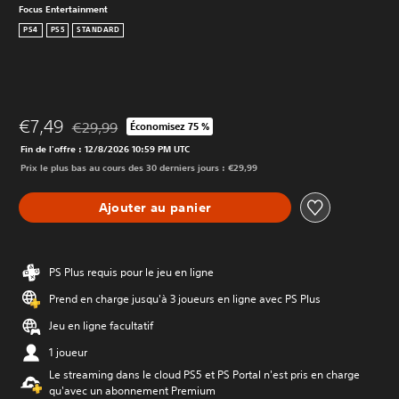
Focus Entertainment
PS4
PS5
STANDARD
€7,49
€29,99
Économisez 75 %
Remise par rapport au prix d'origine de €29,99
Fin de l'offre : 12/8/2026 10:59 PM UTC
Prix le plus bas au cours des 30 derniers jours : €29,99
Ajouter au panier
PS Plus requis pour le jeu en ligne
Prend en charge jusqu'à 3 joueurs en ligne avec PS Plus
Jeu en ligne facultatif
1 joueur
Le streaming dans le cloud PS5 et PS Portal n'est pris en charge
qu'avec un abonnement Premium