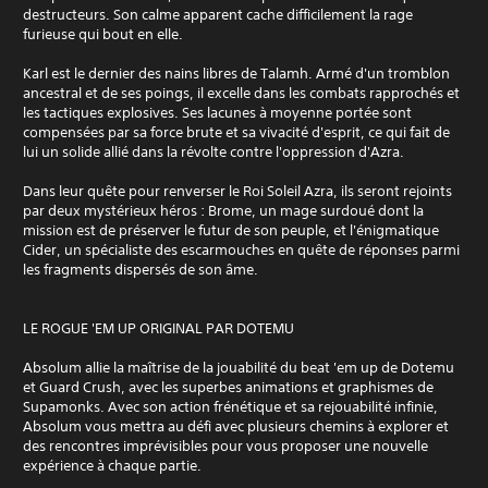
destructeurs. Son calme apparent cache difficilement la rage
furieuse qui bout en elle.
Karl est le dernier des nains libres de Talamh. Armé d'un tromblon
ancestral et de ses poings, il excelle dans les combats rapprochés et
les tactiques explosives. Ses lacunes à moyenne portée sont
compensées par sa force brute et sa vivacité d'esprit, ce qui fait de
lui un solide allié dans la révolte contre l'oppression d'Azra.
Dans leur quête pour renverser le Roi Soleil Azra, ils seront rejoints
par deux mystérieux héros : Brome, un mage surdoué dont la
mission est de préserver le futur de son peuple, et l'énigmatique
Cider, un spécialiste des escarmouches en quête de réponses parmi
les fragments dispersés de son âme.
LE ROGUE 'EM UP ORIGINAL PAR DOTEMU
Absolum allie la maîtrise de la jouabilité du beat 'em up de Dotemu
et Guard Crush, avec les superbes animations et graphismes de
Supamonks. Avec son action frénétique et sa rejouabilité infinie,
Absolum vous mettra au défi avec plusieurs chemins à explorer et
des rencontres imprévisibles pour vous proposer une nouvelle
expérience à chaque partie.