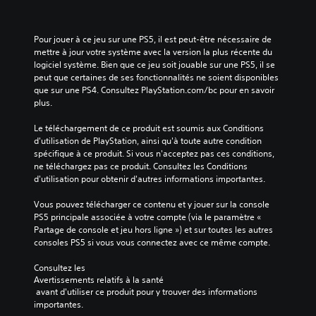
s
p
o
Pour jouer à ce jeu sur une PS5, il est peut-être nécessaire de 
u
mettre à jour votre système avec la version la plus récente du 
v
logiciel système. Bien que ce jeu soit jouable sur une PS5, il se 
e
peut que certaines de ses fonctionnalités ne soient disponibles 
z
que sur une PS4. Consultez PlayStation.com/bc pour en savoir 
p
plus.
e
r
Le téléchargement de ce produit est soumis aux Conditions 
s
d'utilisation de PlayStation, ainsi qu'à toute autre condition 
o
spécifique à ce produit. Si vous n'acceptez pas ces conditions, 
n
ne téléchargez pas ce produit. Consultez les Conditions 
n
d'utilisation pour obtenir d'autres informations importantes.
a
l
Vous pouvez télécharger ce contenu et y jouer sur la console 
i
PS5 principale associée à votre compte (via le paramètre « 
s
Partage de console et jeu hors ligne ») et sur toutes les autres 
e
consoles PS5 si vous vous connectez avec ce même compte.
r
l
Consultez les 
e
Avertissements relatifs à la santé
n
 avant d'utiliser ce produit pour y trouver des informations 
i
importantes.