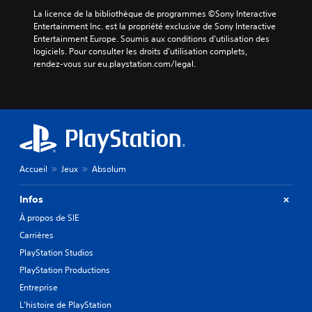
v
e
La licence de la bibliothèque de programmes ©Sony Interactive 
a
Entertainment Inc. est la propriété exclusive de Sony Interactive 
u
Entertainment Europe. Soumis aux conditions d’utilisation des 
d
logiciels. Pour consulter les droits d’utilisation complets, 
e
rendez-vous sur eu.playstation.com/legal.
d
i
f
f
i
c
u
l
Accueil
Jeux
Absolum
t
é
Infos
o
u
À propos de SIE
a
Carrières
c
t
PlayStation Studios
i
PlayStation Productions
v
Entreprise
e
r
L'histoire de PlayStation