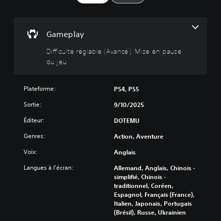
u
l
t
é
Gameplay
r
Difficulté réglable (Avancé), Mise en pause
é
du jeu
g
l
a
Plateforme:
PS4, PS5
b
l
Sortie:
9/10/2025
e
Éditeur:
DOTEMU
(
A
Genres:
Action, Aventure
v
a
Voix:
Anglais
n
Langues à l'écran:
Allemand, Anglais, Chinois -
c
simplifié, Chinois -
é
traditionnel, Coréen,
)
Espagnol, Français (France),
V
Italien, Japonais, Portugais
o
(Brésil), Russe, Ukrainien
u