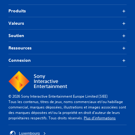
i
n
Produits
d
i
v
Valeurs
i
d
Soutien
u
e
Ressources
l
l
Connexion
e
m
e
n
t
d
i
© 2026 Sony Interactive Entertainment Europe Limited (SIEE)
f
Tous les contenus, titres de jeux, noms commerciaux et/ou habillage
f
commercial, marques déposées, illustrations et images associées sont
é
des marques déposées et/ou la propriété en droit d'auteur de leurs
r
propriétaires respectifs. Tous droits réservés.
Plus d'informations
e
n
t
Luxembourg