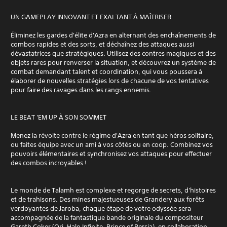
UN GAMEPLAY INNOVANT ET EXALTANT À MAÎTRISER
Éliminez les gardes d'élite d'Azra en alternant des enchaînements de
combos rapides et des sorts, et déchaînez des attaques aussi
dévastatrices que stratégiques. Utilisez des contres magiques et des
objets rares pour renverser la situation, et découvrez un système de
combat demandant talent et coordination, qui vous poussera à
élaborer de nouvelles stratégies lors de chacune de vos tentatives
pour faire des ravages dans les rangs ennemis.
LE BEAT 'EM UP À SON SOMMET
Menez la révolte contre le régime d'Azra en tant que héros solitaire,
ou faites équipe avec un ami à vos côtés ou en coop. Combinez vos
pouvoirs élémentaires et synchronisez vos attaques pour effectuer
des combos incroyables !
Le monde de Talamh est complexe et regorge de secrets, d'histoires
et de trahisons. Des mines majestueuses de Grandery aux forêts
verdoyantes de Jaroba, chaque étape de votre odyssée sera
accompagnée de la fantastique bande originale du compositeur
Gareth Coker (Ori, Halo Infinite, Prince of Persia), en collaboration