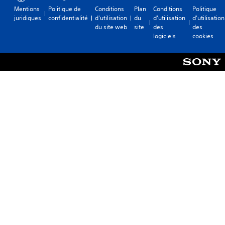
s
Mentions
Politique de
Conditions
Plan
Conditions
Politique
t
juridiques
confidentialité
d'utilisation
du
d'utilisation
d'utilisation
y
du site web
site
des
des
p
logiciels
cookies
e
s
d
e
r
e
s
s
o
u
r
c
e
s
q
u
i
v
o
u
s