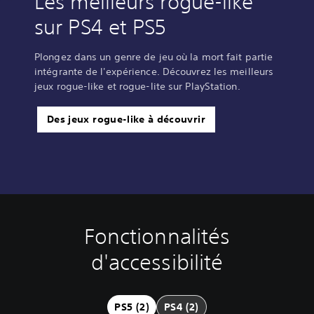
Les meilleurs rogue-like
sur PS4 et PS5
Plongez dans un genre de jeu où la mort fait partie
intégrante de l'expérience. Découvrez les meilleurs
jeux rogue-like et rogue-lite sur PlayStation.
Des jeux rogue-like à découvrir
Fonctionnalités
D
i
d'accessibilité
f
f
i
c
PS5 (2)
PS4 (2)