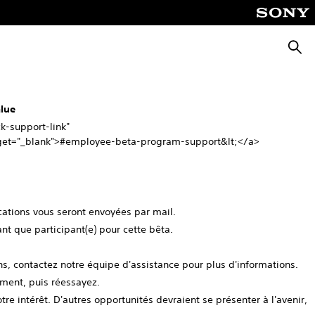
Reche
lue
ck-support-link"
arget="_blank">#employee-beta-program-support&lt;</a>
cations vous seront envoyées par mail.
ant que participant(e) pour cette bêta.
ons, contactez notre équipe d'assistance pour plus d'informations.
oment, puis réessayez.
re intérêt. D'autres opportunités devraient se présenter à l'avenir,