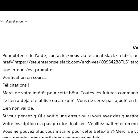
Assistance
Va
Pour obtenir de l'aide, contactez-nous via le canal Slack <a id="sla
href="https://sie.enterprise.slack.com/archives/C09642B8TL5" t
Une erreur s'est produite.
Vérification en cours...
Félicitations !
Merci de votre intérêt pour cette bêta. Toutes les futures communi
Le lien a déjà été utilisé ou a expiré. Vous ne serez pas ajouté en t
Lien non valide.
Si vous pensez qu'il s'agit d'une erreur ou si vous avez des questi
Votre inscription n'a pas pu être finalisée. Veuillez patienter un m
Vous ne pouvez plus vous inscrire pour cette bêta.<br/>Merci de vot
vous pourriez donc participer une prochaine fois.