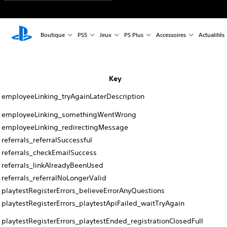
Boutique
PS5
Jeux
PS Plus
Accessoires
Actualités
Key
employeeLinking_tryAgainLaterDescription
employeeLinking_somethingWentWrong
employeeLinking_redirectingMessage
referrals_referralSuccessful
referrals_checkEmailSuccess
referrals_linkAlreadyBeenUsed
referrals_referralNoLongerValid
playtestRegisterErrors_believeErrorAnyQuestions
playtestRegisterErrors_playtestApiFailed_waitTryAgain
playtestRegisterErrors_playtestEnded_registrationClosedFull