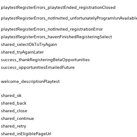
playtestRegisterErrors_playtestEnded_registrationClosed
playtestRegisterErrors_notInvited_unfortunatelyProgramIsnAvailabl
playtestRegisterErrors_notInvited_registrationError
playtestRegisterErrors_havenFinishedRegisteringSelect
shared_selectOkToTryAgain
shared_tryAgainLater
success_thankRegisteringBetaOpportunities
success_opportunitiesEmailedFuture
welcome_descriptionPlaytest
shared_ok
shared_back
shared_close
shared_continue
shared_retry
shared_inEligiblePageUrl