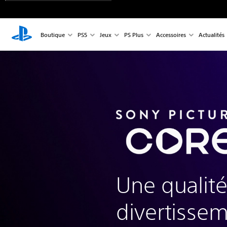
Boutique
PS5
Jeux
PS Plus
Accessoires
Actualités
Une qualité
divertissem