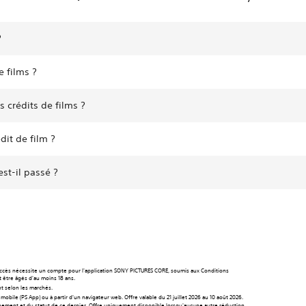
?
e films ?
 crédits de films ?
dit de film ?
est-il passé ?
 L'accès nécessite un compte pour l'application SONY PICTURES CORE, soumis aux Conditions
nt être âgés d'au moins 18 ans.
nt selon les marchés.
obile (PS App) ou à partir d'un navigateur web. Offre valable du 21 juillet 2026 au 10 août 2026.
nnement et du statut de ce dernier. Offre uniquement disponible lorsqu'aucune autre réduction