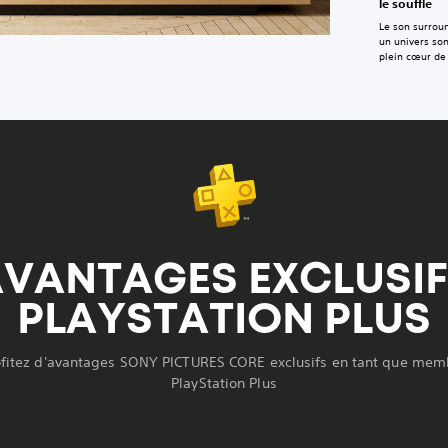
le souffle
Le son surrou
un univers so
plein cœur de 
VANTAGES EXCLUSI
PLAYSTATION PLUS
ofitez d'avantages SONY PICTURES CORE exclusifs en tant que mem
PlayStation Plus