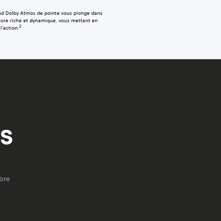
nd Dolby Atmos de pointe vous plonge dans
nore riche et dynamique, vous mettant en
2
l'action.
FS
bre