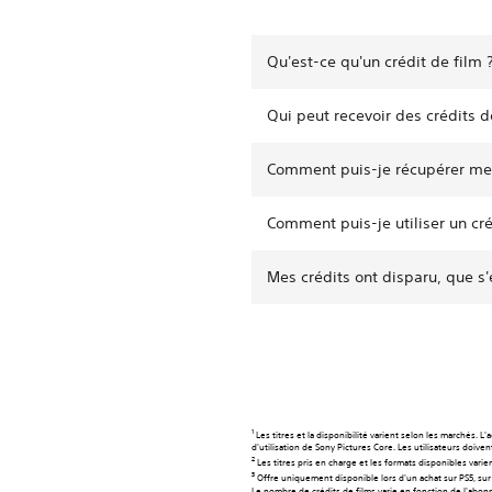
Qu'est-ce qu'un crédit de film 
Qui peut recevoir des crédits d
Comment puis-je récupérer mes
Comment puis-je utiliser un cré
Mes crédits ont disparu, que s'
1
Les titres et la disponibilité varient selon les marchés.
d'utilisation de Sony Pictures Core. Les utilisateurs doive
2
Les titres pris en charge et les formats disponibles varie
3
Offre uniquement disponible lors d'un achat sur PS5, sur m
Le nombre de crédits de films varie en fonction de l'abo