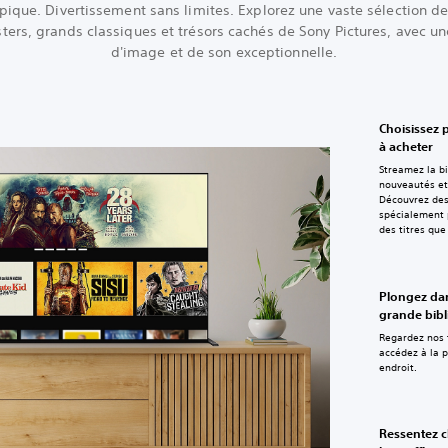
pique. Divertissement sans limites. Explorez une vaste sélection de
ters, grands classiques et trésors cachés de Sony Pictures, avec un
d'image et de son exceptionnelle.
Choisissez p
à acheter
Streamez la b
nouveautés et
Découvrez des
spécialement 
des titres que
Plongez dan
grande bib
Regardez nos f
accédez à la p
endroit.
Ressentez 