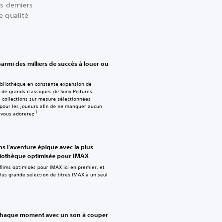
s derniers
e qualité
armi des milliers de succès à louer ou
ibliothèque en constante expansion de
 de grands classiques de Sony Pictures.
 collections sur mesure sélectionnées
pour les joueurs afin de ne manquer aucun
1
 vous adorerez.
s l'aventure épique avec la plus
liothèque optimisée pour IMAX
ilms optimisés pour IMAX ici en premier, et
lus grande sélection de titres IMAX à un seul
chaque moment avec un son à couper