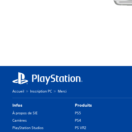
Accueil
Inscription PC
Merci
Infos
Produits
À propos de SIE
PS5
Carrières
PS4
PlayStation Studios
PS VR2