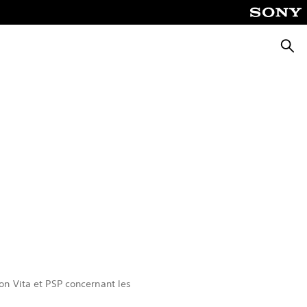
Reche
ion Vita et PSP concernant les