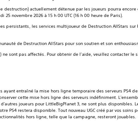
 de destruction) actuellement détenue par les joueurs pourra encor
di 25 novembre 2026 à 15 h 00 UTC (16 h 00 heure de Paris).
 persistants, les services multijoueur de Destruction AllStars sur P
unauté de Destruction AllStars pour son soutien et son enthousias
 ne sont pas affectés. Pour obtenir de l'aide, veuillez contacter le 
 ayant entraîné la mise hors ligne temporaire des serveurs PS4 de 
conserver cette mise hors ligne des serveurs indéfiniment. L'ensembl
'autres joueurs pour LittleBigPlanet 3, ne sont plus disponibles. Le
votre PS4 restera disponible. Tout nouveau UGC créé par vos soins pe
ctionnalités hors ligne, telle que la campagne, resteront jouables.