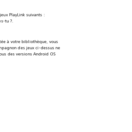
ux PlayLink suivants :
s-tu ?.
tée à votre bibliothèque, vous
ompagnon des jeux ci-dessus ne
 sous des versions Android OS