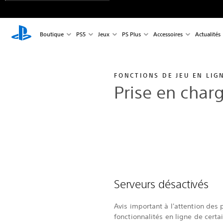
Boutique
PS5
Jeux
PS Plus
Accessoires
Actualités
FONCTIONS DE JEU EN LIG
Prise en charg
Serveurs désactivés
Avis important à l'attention des 
fonctionnalités en ligne de certa