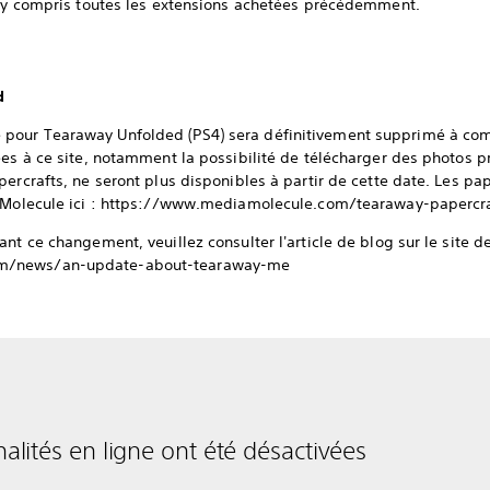
s, y compris toutes les extensions achetées précédemment.
d
our Tearaway Unfolded (PS4) sera définitivement supprimé à comp
ées à ce site, notamment la possibilité de télécharger des photos pr
percrafts, ne seront plus disponibles à partir de cette date. Les pa
a Molecule ici : https://www.mediamolecule.com/tearaway-papercra
nt ce changement, veuillez consulter l'article de blog sur le site d
m/news/an-update-about-tearaway-me
nalités en ligne ont été désactivées