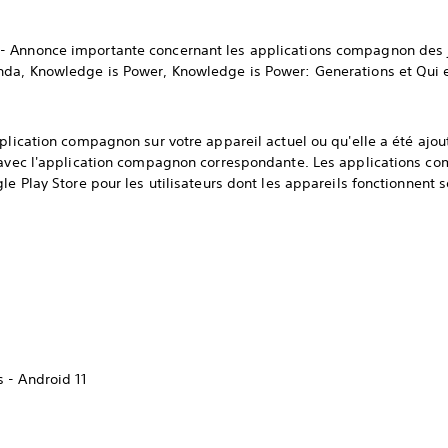
 Annonce importante concernant les applications compagnon des je
nda, Knowledge is Power, Knowledge is Power: Generations et Qui e
pplication compagnon sur votre appareil actuel ou qu'elle a été ajou
u avec l'application compagnon correspondante. Les applications c
le Play Store pour les utilisateurs dont les appareils fonctionnent
 - Android 11