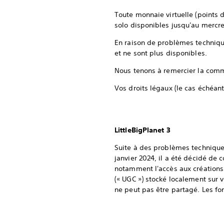
Toute monnaie virtuelle (points
solo disponibles jusqu'au mercre
En raison de problèmes techniques
et ne sont plus disponibles.
Nous tenons à remercier la comm
Vos droits légaux (le cas échéant)
LittleBigPlanet 3
Suite à des problèmes techniques
janvier 2024, il a été décidé de 
notamment l'accès aux créations d
(« UGC ») stocké localement sur 
ne peut pas être partagé. Les fon