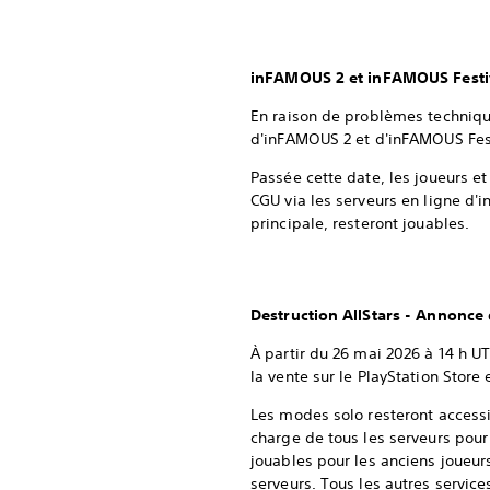
inFAMOUS 2 et inFAMOUS Festiv
En raison de problèmes techniques
d'inFAMOUS 2 et d'inFAMOUS Festi
Passée cette date, les joueurs et
CGU via les serveurs en ligne d'
principale, resteront jouables.
Destruction AllStars - Annonce 
À partir du 26 mai 2026 à 14 h UT
la vente sur le PlayStation Store
Les modes solo resteront accessi
charge de tous les serveurs pour
jouables pour les anciens joueurs
serveurs. Tous les autres service