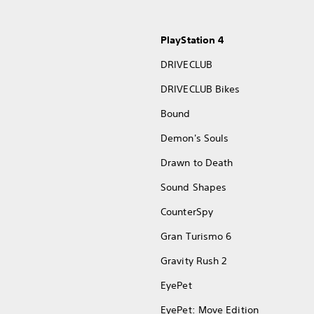
PlayStation 4
DRIVECLUB
DRIVECLUB Bikes
Bound
Demon's Souls
Drawn to Death
Sound Shapes
CounterSpy
Gran Turismo 6
Gravity Rush 2
EyePet
EyePet: Move Edition