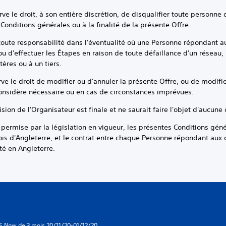
e droit, à son entière discrétion, de disqualifier toute personne 
 Conditions générales ou à la finalité de la présente Offre.
e responsabilité dans l'éventualité où une Personne répondant aux
 d'effectuer les Étapes en raison de toute défaillance d'un réseau, 
ères ou à un tiers.
e droit de modifier ou d'annuler la présente Offre, ou de modifie
considère nécessaire ou en cas de circonstances imprévues.
n de l'Organisateur est finale et ne saurait faire l'objet d'aucune
se par la législation en vigueur, les présentes Conditions génér
s d'Angleterre, et le contrat entre chaque Personne répondant aux cr
é en Angleterre.
S Now de 3 mois 20/11/20-01/12/20