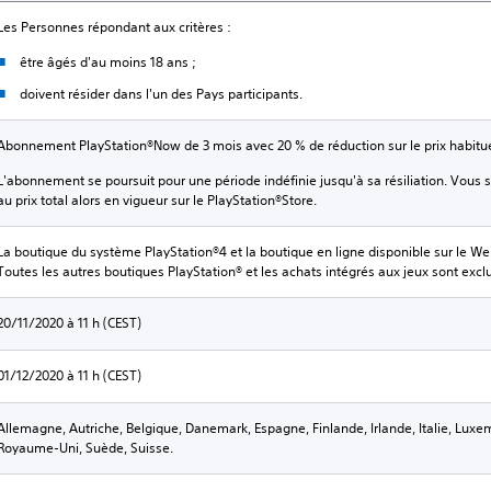
Les Personnes répondant aux critères :
être âgés d'au moins 18 ans ;
doivent résider dans l'un des Pays participants.
Abonnement PlayStation®Now de 3 mois avec 20 % de réduction sur le prix habitue
L'abonnement se poursuit pour une période indéfinie jusqu'à sa résiliation. Vous s
au prix total alors en vigueur sur le PlayStation®Store.
La boutique du système PlayStation®4 et la boutique en ligne disponible sur le W
Toutes les autres boutiques PlayStation® et les achats intégrés aux jeux sont excl
20/11/2020 à 11 h (CEST)
01/12/2020 à 11 h (CEST)
Allemagne, Autriche, Belgique, Danemark, Espagne, Finlande, Irlande, Italie, Luxe
Royaume-Uni, Suède, Suisse.