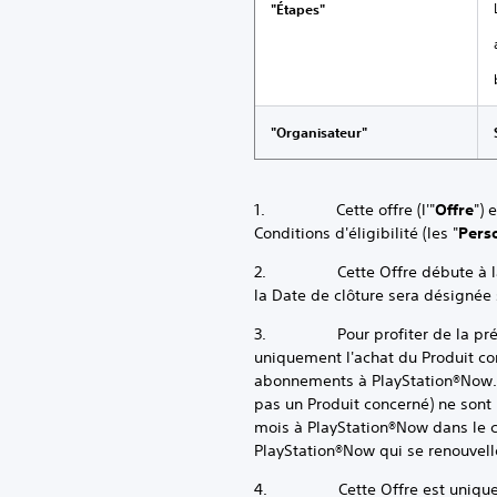
"Étapes"
"Organisateur"
1. Cette offre (l'"
Offre
") 
Conditions d'éligibilité (les "
Pers
2. Cette Offre débute à la Date
la Date de clôture sera désignée 
3. Pour profiter de la présente
uniquement l'achat du Produit co
abonnements à PlayStation®Now. 
pas un Produit concerné) ne sont
mois à PlayStation®Now dans le ca
PlayStation®Now qui se renouvel
4. Cette Offre est uniquemen