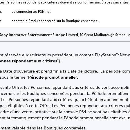
Les Personnes répondant aux critères doivent se conformer aux Étapes suivantes l
a. se connecter au PSN ; et
b. acheter le Produit concerné sur la Boutique concernée.
Sony Interactive Entertainment Europe Limited
, 10 Great Marlborough Street, 
est réservée aux utilisateurs possédant un compte PlayStation™Netwo
onnes répondant aux critères
").
 d'ouverture et prend fin à la Date de clôture. La période compr
sous le terme "
Période promotionnelle
"
.
 Offre, les Personnes répondant aux critères doivent accomplir 
ncerné sur les Boutiques concernées pendant la Période promotionnel
Les Personnes répondant aux critères qui achètent un abonnement d
 pas éligibles à cette Offre. Les Personnes répondant aux critères 
dre d'une vente incitative sur la console PS4 ne sont pas éligibles
lent automatiquement pendant la Période promotionnelle sont exclus
t valable dans les Boutiques concernées.