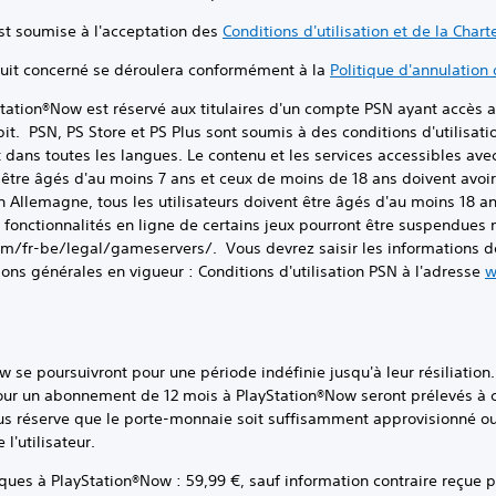
soumise à l'acceptation des
Conditions d'utilisation et de la Char
 concerné se déroulera conformément à la
Politique d'annulation 
Now est réservé aux titulaires d'un compte PSN ayant accès au 
it. PSN, PS Store et PS Plus sont soumis à des conditions d'utilisati
 dans toutes les langues. Le contenu et les services accessibles avec
t être âgés d'au moins 7 ans et ceux de moins de 18 ans doivent avoir
n Allemagne, tous les utilisateurs doivent être âgés d'au moins 18 an
es fonctionnalités en ligne de certains jeux pourront être suspendue
m/fr-be/legal/gameservers/. Vous devrez saisir les informations de
ns générales en vigueur : Conditions d'utilisation PSN à l'adresse
w
se poursuivront pour une période indéfinie jusqu'à leur résiliation
our un abonnement de 12 mois à PlayStation®Now seront prélevés à 
sous réserve que le porte-monnaie soit suffisamment approvisionné
l'utilisateur.
s à PlayStation®Now : 59,99 €, sauf information contraire reçue pa