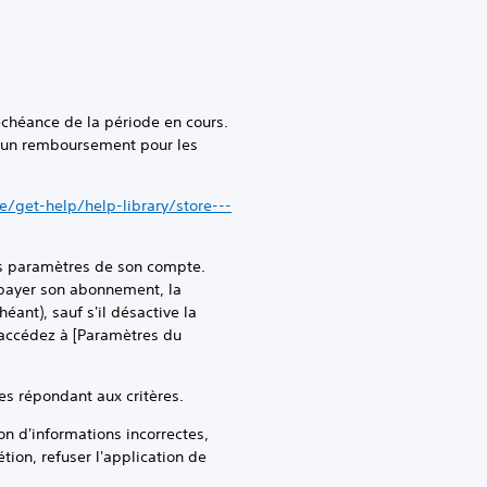
échéance de la période en cours.
ucun remboursement pour les
/get-help/help-library/store---
es paramètres de son compte.
r payer son abonnement, la
ant), sauf s'il désactive la
 accédez à [Paramètres du
s répondant aux critères.
 d'informations incorrectes,
tion, refuser l'application de