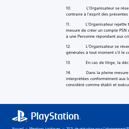
10. L'Organisateur se réserve l
contraire à l'esprit des présentes
11. L'Organisateur rejette tout
mesure de créer un compte PSN ou
à une Personne répondant aux crit
12. L'Organisateur se réserve l
générales à tout moment s'il le 
13. En cas de litige, la décisio
14. Dans la pleine mesure permi
interprétées conformément aux loi
considéré comme établi et exécut
Accueil
Mentions juridiques
20 % de réduction pour l'abonnement P