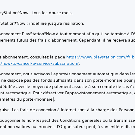
yStation®Now : tous les douze mois.
tion®Now : indéfinie jusqu'à résiliation.
abonnement PlayStation®Now à tout moment afin qu'il se termine à l'
aiements futurs des frais d'abonnement. Cependant, il ne recevra a
tre abonnement, consultez la page
https://www.playstation.com/fr-be
/how-to-cancel-a-service-subscription/
.
 abonnement, nous activons l'approvisionnement automatique dans l
teur ne dispose pas des fonds suffisants dans son porte-monnaie pou
 débitée avec le moyen de paiement associé à son compte (le cas éché
ent automatique. Pour désactiver l'approvisionnement automatique,
ramètres du porte-monnaie].
Les frais de connexion à Internet sont à la charge des Personne
nner le non-respect des Conditions générales ou la transmission
ent non valides ou erronées, l'Organisateur peut, à son entière discré