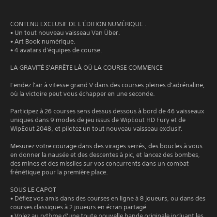
CONTENU EXCLUSIF DE L'ÉDITION NUMÉRIQUE :
• Un tout nouveau vaisseau Van Über.
• Art Book numérique.
• 4 avatars d'équipes de course.
LA GRAVITÉ S'ARRÊTE LÀ OÙ LA COURSE COMMENCE
Fendez l'air à vitesse grand V dans des courses pleines d'adrénaline,
où la victoire peut vous échapper en une seconde.
Participez à 26 courses sens dessus dessous à bord de 46 vaisseaux
uniques dans 9 modes de jeu issus de WipEout HD Fury et de
WipEout 2048, et pilotez un tout nouveau vaisseau exclusif.
Mesurez votre courage dans des virages serrés, des boucles à vous
en donner la nausée et des descentes à pic, et lancez des bombes,
des mines et des missiles sur vos concurrents dans un combat
frénétique pour la première place.
SOUS LE CAPOT
• Défiez vos amis dans des courses en ligne à 8 joueurs, ou dans des
courses classiques à 2 joueurs en écran partagé.
• Volez au rythme d'une toute nouvelle bande originale incluant les