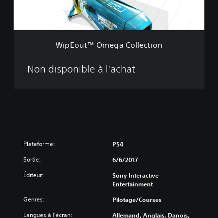
O
m
e
g
a
WipEout™ Omega Collection
C
o
l
Non disponible à l'achat
l
e
c
t
i
o
n
Plateforme:
PS4
Sortie:
6/6/2017
Éditeur:
Sony Interactive
Entertainment
Genres:
Pilotage/Courses
Langues à l'écran:
Allemand, Anglais, Danois,