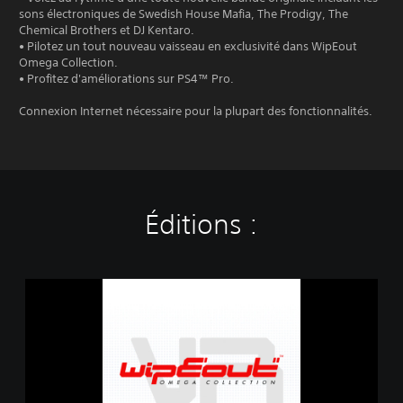
sons électroniques de Swedish House Mafia, The Prodigy, The
Chemical Brothers et DJ Kentaro.
• Pilotez un tout nouveau vaisseau en exclusivité dans WipEout
Omega Collection.
• Profitez d'améliorations sur PS4™ Pro.
Connexion Internet nécessaire pour la plupart des fonctionnalités.
Éditions :
D
é
m
o
d
e
W