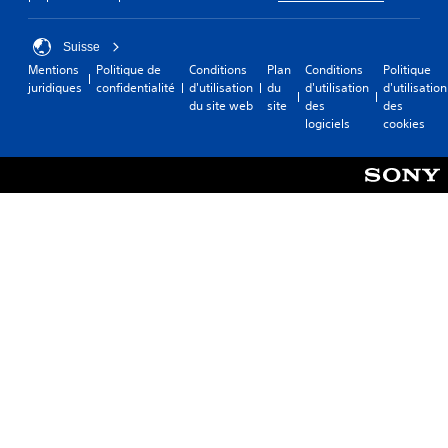
Suisse
Mentions
Politique de
Conditions
Plan
Conditions
Politique
juridiques
confidentialité
d'utilisation
du
d'utilisation
d'utilisation
du site web
site
des
des
logiciels
cookies