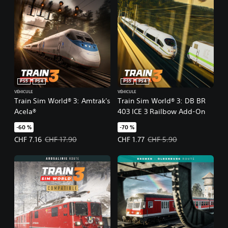
PS5
PS4
PS5
PS4
VÉHICULE
VÉHICULE
Train Sim World® 3: Amtrak's
Train Sim World® 3: DB BR
Acela®
403 ICE 3 Railbow Add-On
-60 %
-70 %
Prix de l'offre : CHF 7.16 Prix initial : CHF 17.90
Prix de l'offre : CHF 1.77 Prix initi
CHF 7.16
CHF 17.90
CHF 1.77
CHF 5.90