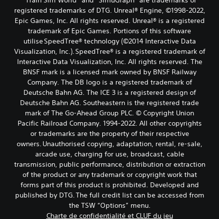
registered trademarks of DTG. Unreal® Engine, ©1998-2022,
Epic Games, Inc. All rights reserved. Unreal® is a registered
trademark of Epic Games. Portions of this software
utilise SpeedTree® technology (©2014 Interactive Data
Visualization, Inc.). SpeedTree® is a registered trademark of
Interactive Data Visualization, Inc. All rights reserved. The
BNSF mark is a licensed mark owned by BNSF Railway
Company. The DB logo is a registered trademark of
Deutsche Bahn AG. The ICE 3 is a registered design of
Deutsche Bahn AG. Southeastern is the registered trade
mark of The Go-Ahead Group PLC. © Copyright Union
Pacific Railroad Company. 1994-2022. All other copyrights
or trademarks are the property of their respective
owners. Unauthorised copying, adaptation, rental, re-sale,
arcade use, charging for use, broadcast, cable
transmission, public performance, distribution or extraction
of the product or any trademark or copyright work that
forms part of this product is prohibited. Developed and
published by DTG. The full credit list can be accessed from
the TSW “Options” menu.
Charte de confidentialité et CLUF du jeu