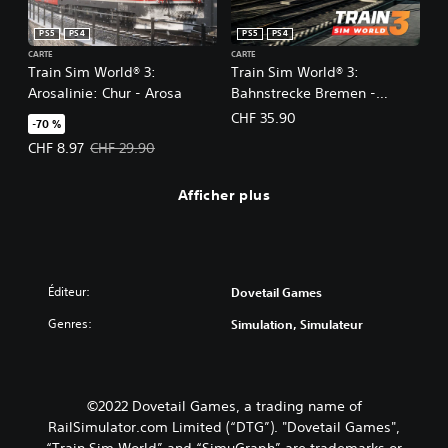
PS5
PS4
PS5
PS4
CARTE
CARTE
Train Sim World® 3:
Train Sim World® 3:
Arosalinie: Chur - Arosa
Bahnstrecke Bremen -
Oldenburg
CHF 35.90
-70 %
Prix de l'offre : CHF 8.97 Prix initial : CHF 29.90
CHF 8.97
CHF 29.90
Afficher plus
Éditeur:
Dovetail Games
Genres:
Simulation, Simulateur
©2022 Dovetail Games, a trading name of
RailSimulator.com Limited (“DTG”). "Dovetail Games",
“Train Sim World” and “SimuGraph” are trademarks or