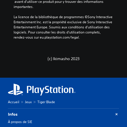
i
 avant d'utiliser ce produit pour y trouver des informations 
a
o
importantes.
n
.
s
La licence de la bibliothèque de programmes ©Sony Interactive 
a
Entertainment Inc. est la propriété exclusive de Sony Interactive 
c
A
Entertainment Europe. Soumis aux conditions d’utilisation des 
t
u
logiciels. Pour consulter les droits d’utilisation complets, 
i
d
rendez-vous sur eu.playstation.com/legal.
v
i
e
o
r
l
3
e
(c) Ikimasho 2023
D
s
V
g
o
â
u
c
s
h
p
e
o
t
u
t
v
Accueil
Jeux
Tiger Blade
e
e
s
z
a
Infos
p
d
À propos de SIE
a
a