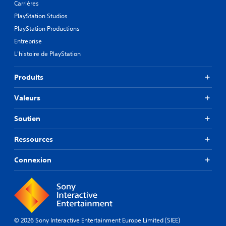
r
Carrières
p
a
t
PlayStation Studios
m
a
é
PlayStation Productions
t
t
i
Entreprise
r
v
L'histoire de PlayStation
e
e
r
s
l
.
Produits
a
s
Valeurs
o
r
t
Soutien
i
e
Ressources
a
u
Connexion
d
i
o
d
e
m
a
© 2026 Sony Interactive Entertainment Europe Limited (SIEE)