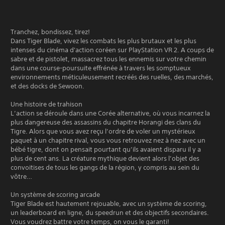
Tranchez, bondissez, tirez!
Dans Tiger Blade, vivez les combats les plus brutaux et les plus
intenses du cinéma d'action coréen sur PlayStation VR 2. A coups de
sabre et de pistolet, massacrez tous les ennemis sur votre chemin
dans une course-poursuite effrénée à travers les somptueux
environnements méticuleusement recréés des ruelles, des marchés,
et des docks de Sewoon.
Une histoire de trahison
L’action se déroule dans une Corée alternative, où vous incarnez la
plus dangereuse des assassins du chapitre Horangi des clans du
Tigre. Alors que vous avez reçu l’ordre de voler un mystérieux
paquet à un chapitre rival, vous vous retrouvez nez à nez avec un
bébé tigre, dont on pensait pourtant qu’ils avaient disparu il y a
plus de cent ans. La créature mythique devient alors l’objet des
convoitises de tous les gangs de la région, y compris au sein du
vôtre…
Un système de scoring arcade
Tiger Blade est hautement rejouable, avec un système de scoring,
un leaderboard en ligne, du speedrun et des objectifs secondaires.
Vous voudrez battre votre temps, on vous le garanti!