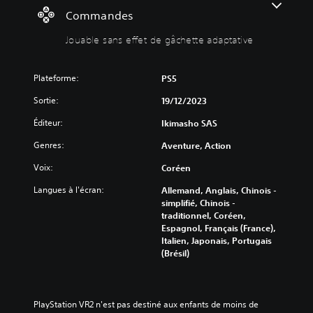
v
e
Commandes
o
f
Jouable sans effet de gâchette adaptative
l
f
u
e
m
t
Plateforme:
PS5
e
d
e
Sortie:
V
19/12/2023
g
o
Éditeur:
Ikimasho SAS
â
u
s
c
Genres:
Aventure, Action
p
h
o
e
Voix:
Coréen
u
t
v
Langues à l'écran:
Allemand, Anglais, Chinois -
t
e
simplifié, Chinois -
e
z
traditionnel, Coréen,
a
d
Espagnol, Français (France),
d
é
Italien, Japonais, Portugais
a
s
(Brésil)
a
p
c
t
t
a
i
PlayStation VR2 n'est pas destiné aux enfants de moins de 
t