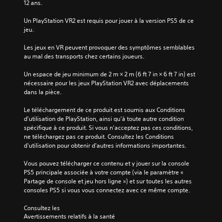
v
12 ans.
i
e
v
r
Un PlayStation VR2 est requis pour jouer à la version PS5 de ce 
e
l
jeu.
e
V
s
o
Les jeux en VR peuvent provoquer des symptômes semblables 
o
u
au mal des transports chez certains joueurs.
n
s
d
p
Un espace de jeu minimum de 2 m × 2 m (6 ft 7 in × 6 ft 7 in) est 
e
o
nécessaire pour les jeux PlayStation VR2 avec déplacements 
c
u
dans la pièce.
h
v
a
e
Le téléchargement de ce produit est soumis aux Conditions 
q
z
d'utilisation de PlayStation, ainsi qu'à toute autre condition 
u
j
spécifique à ce produit. Si vous n'acceptez pas ces conditions, 
e
o
ne téléchargez pas ce produit. Consultez les Conditions 
s
u
d'utilisation pour obtenir d'autres informations importantes.
o
e
r
r
Vous pouvez télécharger ce contenu et y jouer sur la console 
t
a
PS5 principale associée à votre compte (via le paramètre « 
i
u
Partage de console et jeu hors ligne ») et sur toutes les autres 
e
j
consoles PS5 si vous vous connectez avec ce même compte.
a
e
u
u
Consultez les 
d
s
Avertissements relatifs à la santé