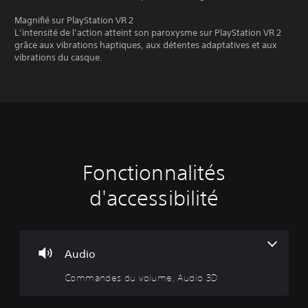
Magnifié sur PlayStation VR 2
L’intensité de l’action atteint son paroxysme sur PlayStation VR 2
grâce aux vibrations haptiques, aux détentes adaptatives et aux
vibrations du casque.
Fonctionnalités
C
J
o
o
d'accessibilité
m
u
m
a
a
b
n
l
d
e
Audio
e
s
Commandes du volume, Audio 3D
s
a
d
n
u
s