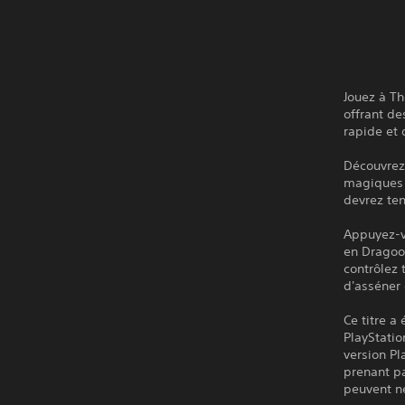
Jouez à Th
offrant d
rapide et 
Découvrez
magiques 
devrez ten
Appuyez-v
en Dragoon
contrôlez
d'asséner
Ce titre a
PlayStatio
version Pl
prenant pa
peuvent ne