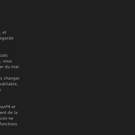
, et
vegarde
bats
, vous
her du mal.
us changer
oubliable,
s
tion®4 et
rent de la
sion ne
fonctions