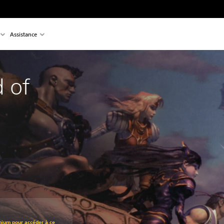
Assistance
 of
t au prix d'origine de CHF 9.90
mium pour accéder à ce