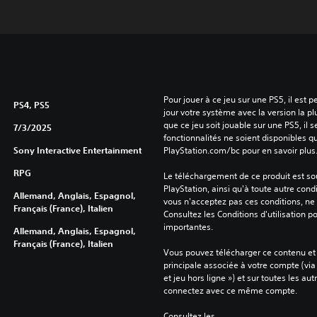
Pour jouer à ce jeu sur une PS5, il est 
PS4, PS5
jour votre système avec la version la pl
que ce jeu soit jouable sur une PS5, il s
7/3/2025
fonctionnalités ne soient disponibles q
Sony Interactive Entertainment
PlayStation.com/bc pour en savoir plus
RPG
Le téléchargement de ce produit est sou
PlayStation, ainsi qu'à toute autre condi
Allemand, Anglais, Espagnol,
vous n'acceptez pas ces conditions, ne 
Français (France), Italien
Consultez les Conditions d'utilisation p
importantes.
Allemand, Anglais, Espagnol,
Français (France), Italien
Vous pouvez télécharger ce contenu et y
principale associée à votre compte (via
et jeu hors ligne ») et sur toutes les au
connectez avec ce même compte.
Consultez les 