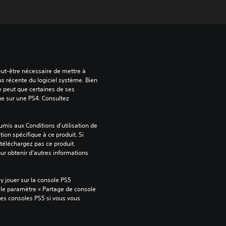
peut-être nécessaire de mettre à 
us récente du logiciel système. Bien 
e peut que certaines de ses 
ue sur une PS4. Consultez 
.
mis aux Conditions d'utilisation de 
tion spécifique à ce produit. Si 
téléchargez pas ce produit. 
our obtenir d'autres informations 
 jouer sur la console PS5 
 le paramètre « Partage de console 
tres consoles PS5 si vous vous 