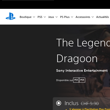
Boutique
PS5
Jeux
PS Plus
Accessoires
Actualités
The Legend
Dragoon
Sony Interactive Entertainment
Disponible sur
PS5
PS4
Inclus
CHF 9.90
Remise par rappor
S'abonner à PlayStation Plus Pre