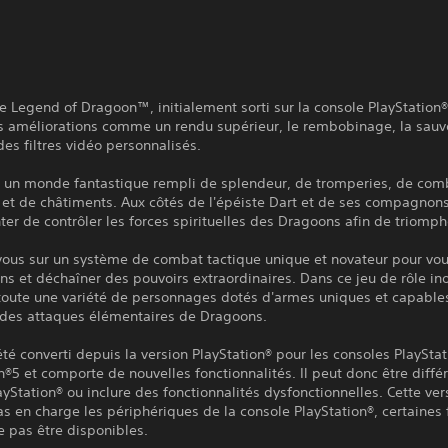
e Legend of Dragoon™, initialement sorti sur la console PlayStation®
es améliorations comme un rendu supérieur, le rembobinage, la sau
des filtres vidéo personnalisés.
 un monde fantastique rempli de splendeur, de tromperies, de com
et de châtiments. Aux côtés de l'épéiste Dart et de ses compagnons
ter de contrôler les forces spirituelles des Dragoons afin de triomp
ous sur un système de combat tactique unique et novateur pour vo
s et déchaîner des pouvoirs extraordinaires. Dans ce jeu de rôle in
 toute une variété de personnages dotés d'armes uniques et capable
 des attaques élémentaires de Dragoons.
 été converti depuis la version PlayStation® pour les consoles PlaySta
n®5 et comporte de nouvelles fonctionnalités. Il peut donc être diffé
ayStation® ou inclure des fonctionnalités dysfonctionnelles. Cette ver
s en charge les périphériques de la console PlayStation®, certaines 
 pas être disponibles.