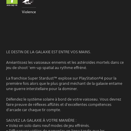
Violence
LE DESTIN DE LA GALAXIE EST ENTRE VOS MAINS.
Anéantissez les vaisseaux ennemis et les astéroïdes mortels dans ce
jeu de shoot ’em-up spatial au rythme effréné.
La franchise Super Stardust™ explose sur PlayStation®4 pour la
première fois alors que le plus grand méchant de la galaxie entame
une guerre interstellaire pour la dominer.
Défendez le système solaire à bord de votre vaisseau. Vous devrez
faire preuve de réflexes affûtés et d'excellentes compétences
d'arcade car chaque tir compte.
SAUVEZ LA GALAXIE À VOTRE MANIÈRE :
• Volez en solo dans neuf modes de jeu effrénés.
• Diffusez vos vidéos de gameplay en ligne tandis que les