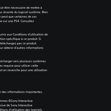
peut-être nécessaire de mettre à 
us récente du logiciel système. Bien 
e peut que certaines de ses 
ue sur une PS4. Consultez 
.
mis aux Conditions d'utilisation de 
tion spécifique à ce produit. Si 
téléchargez pas ce produit. 
our obtenir d'autres informations 
lécharger vers plusieurs systèmes 
s requise pour utiliser cette 
est en revanche pour une utilisation 
ver des informations importantes.
ammes ©Sony Interactive 
sive de Sony Interactive 
ons d’utilisation des logiciels. 