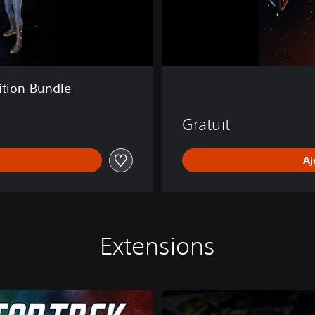
n
e
ition Bundle
Gratuit
Aj
Extensions