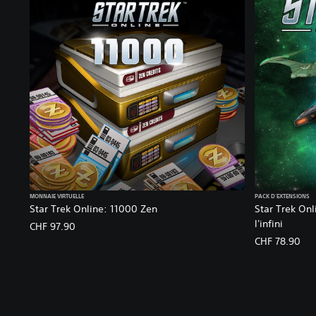
B
u
n
d
l
e
MONNAIE VIRTUELLE
PACK D'EXTENSIONS
Star Trek Online: 11000 Zen
Star Trek Onl
l'infini
CHF 97.90
CHF 78.90