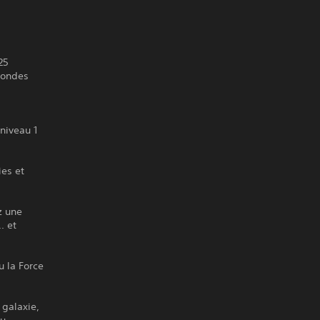
25
mondes
niveau 1
ies et
z une
. et
u la Force
 galaxie,