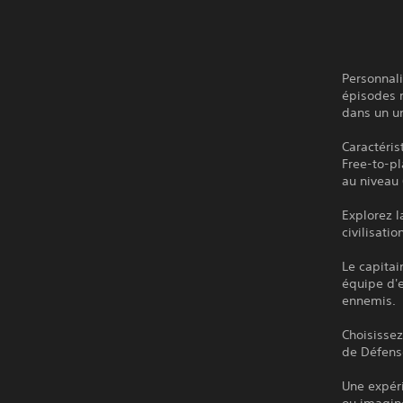
Personnali
épisodes 
dans un un
Caractéris
Free-to-pl
au niveau 
Explorez l
civilisati
Le capitai
équipe d'e
ennemis.
Choisissez
de Défense
Une expéri