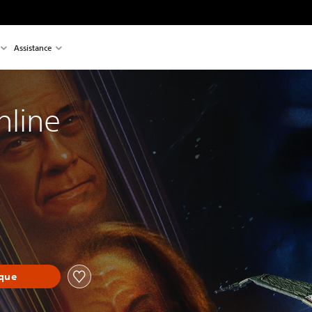
Assistance
nline
èque