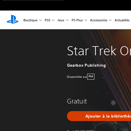
Boutique
PS5
Jeux
PS Plus
Accessoires
Actualités
Star Trek O
Gearbox Publishing
Disponible sur
PS4
Gratuit
Ajouter à la biblioth