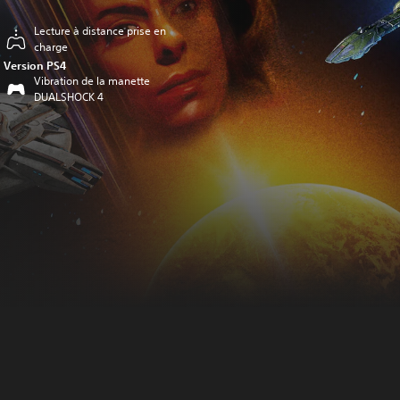
Lecture à distance prise en
charge
Version PS4
Vibration de la manette
DUALSHOCK 4