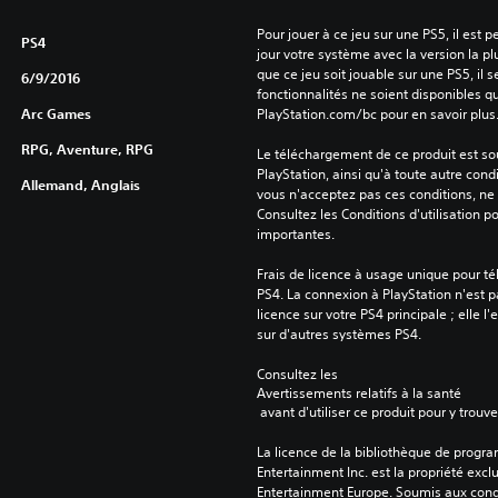
Pour jouer à ce jeu sur une PS5, il est 
PS4
jour votre système avec la version la pl
que ce jeu soit jouable sur une PS5, il s
6/9/2016
fonctionnalités ne soient disponibles q
Arc Games
PlayStation.com/bc pour en savoir plus
RPG, Aventure, RPG
Le téléchargement de ce produit est sou
PlayStation, ainsi qu'à toute autre condi
Allemand, Anglais
vous n'acceptez pas ces conditions, ne 
Consultez les Conditions d'utilisation p
importantes.
Frais de licence à usage unique pour té
PS4. La connexion à PlayStation n'est pa
licence sur votre PS4 principale ; elle l'
sur d'autres systèmes PS4.
Consultez les 
Avertissements relatifs à la santé
 avant d'utiliser ce produit pour y trou
La licence de la bibliothèque de progr
Entertainment Inc. est la propriété exclu
Entertainment Europe. Soumis aux conditi