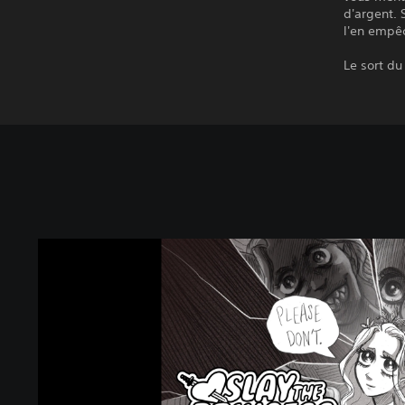
d'argent. 
l'en empê
Le sort d
S
l
a
y
t
h
e
P
r