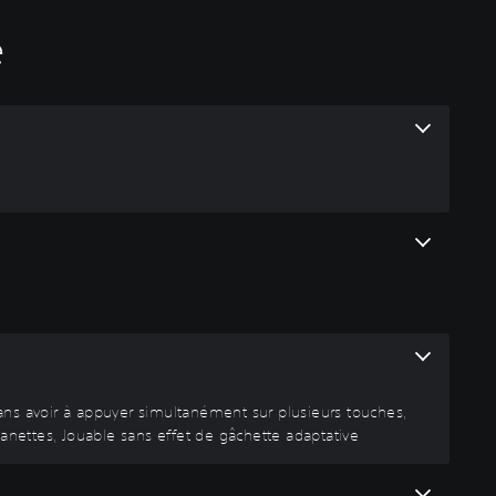
é
ans avoir à appuyer simultanément sur plusieurs touches,
ettes, Jouable sans effet de gâchette adaptative