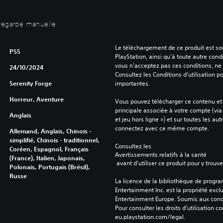
uvegarde manuelle
Le téléchargement de ce produit est sou
PS5
PlayStation, ainsi qu'à toute autre condi
vous n'acceptez pas ces conditions, ne 
24/10/2024
Consultez les Conditions d'utilisation p
Serenity Forge
importantes.
Horreur, Aventure
Vous pouvez télécharger ce contenu et y
principale associée à votre compte (via
Anglais
et jeu hors ligne ») et sur toutes les au
connectez avec ce même compte.
Allemand, Anglais, Chinois -
simplifié, Chinois - traditionnel,
Consultez les 
Coréen, Espagnol, Français
Avertissements relatifs à la santé
(France), Italien, Japonais,
 avant d'utiliser ce produit pour y trou
Polonais, Portugais (Brésil),
Russe
La licence de la bibliothèque de progr
Entertainment Inc. est la propriété exclu
Entertainment Europe. Soumis aux conditi
Pour consulter les droits d’utilisation c
eu.playstation.com/legal.