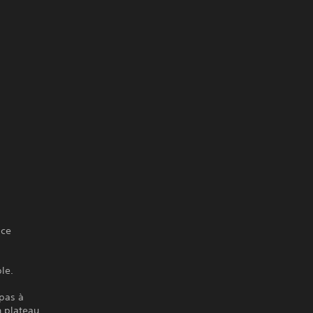
 ce
ble.
 pas à
n plateau