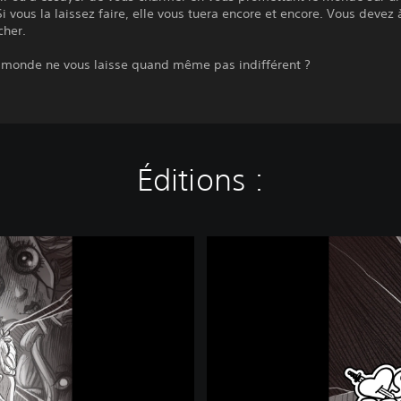
Si vous la laissez faire, elle vous tuera encore et encore. Vous devez 
cher.
u monde ne vous laisse quand même pas indifférent ?
Éditions :
S
l
a
y
t
h
e
P
r