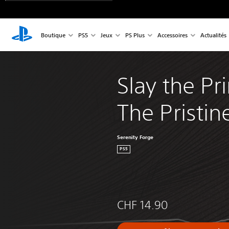
Boutique
PS5
Jeux
PS Plus
Accessoires
Actualités
Slay the Pri
The Pristin
Serenity Forge
PS5
CHF 14.90