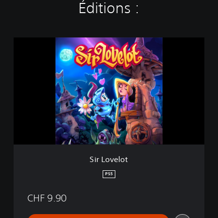
Éditions :
S
i
r
L
o
v
e
l
o
t
Sir Lovelot
PS5
CHF 9.90