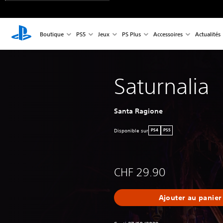
Boutique
PS5
Jeux
PS Plus
Accessoires
Actualités
Saturnalia
Santa Ragione
Disponible sur
PS4
PS5
CHF 29.90
Ajouter au panier