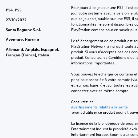
Pour jouer à ce jeu sur une PS5, il est 
PS4, PS5
jour votre système avec la version la pl
que ce jeu soit jouable sur une PS5, il s
27/10/2022
fonctionnalités ne soient disponibles q
Santa Ragione S.r.l.
PlayStation.com/bc pour en savoir plus
Aventure, Horreur
Le téléchargement de ce produit est sou
PlayStation Network, ainsi qu'à toute au
Allemand, Anglais, Espagnol,
produit. Si vous n'acceptez pas ces cond
Français (France), Italien
produit. Consultez les Conditions d'utili
informations importantes.
Vous pouvez télécharger ce contenu et y
principale associée à votre compte (via
et jeu hors ligne ») et sur toutes les au
connectez avec ce même compte.
Consultez les 
Avertissements relatifs à la santé
 avant d'utiliser ce produit pour y trou
La licence de la bibliothèque de progr
Entertainment Inc. est la propriété exclu
Entertainment Europe. Soumis aux conditi