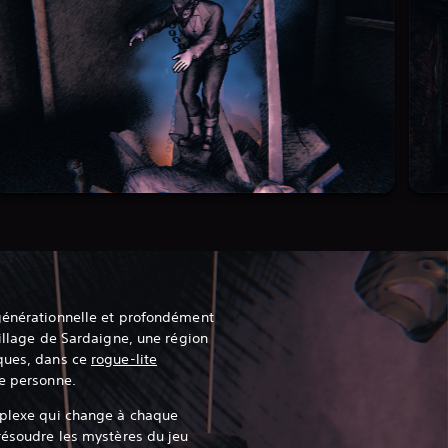
rgénérationnelle et profondément
village de Sardaigne, une région
iques, dans ce
rogue-lite
me personne.
mplexe qui change à chaque
 résoudre les mystères du jeu