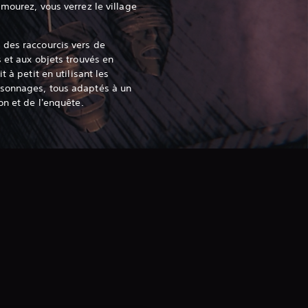
 mourez, vous verrez le village
 des raccourcis vers de
 et aux objets trouvés en
t à petit en utilisant les
sonnages, tous adaptés à un
on et de l'enquête.