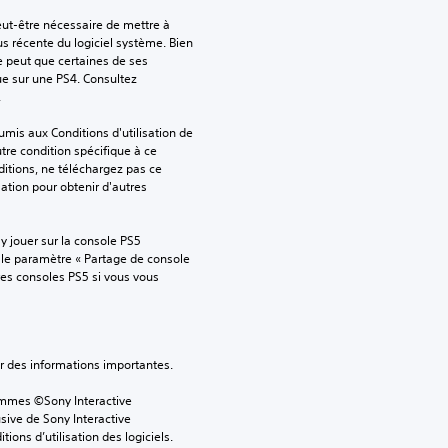
peut-être nécessaire de mettre à 
us récente du logiciel système. Bien 
e peut que certaines de ses 
ue sur une PS4. Consultez 
.
mis aux Conditions d'utilisation de 
tre condition spécifique à ce 
itions, ne téléchargez pas ce 
sation pour obtenir d'autres 
 jouer sur la console PS5 
 le paramètre « Partage de console 
tres consoles PS5 si vous vous 
ver des informations importantes.
ammes ©Sony Interactive 
sive de Sony Interactive 
ons d’utilisation des logiciels. 