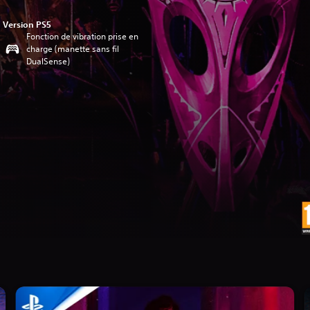
Version PS5
Fonction de vibration prise en
charge (manette sans fil
DualSense)