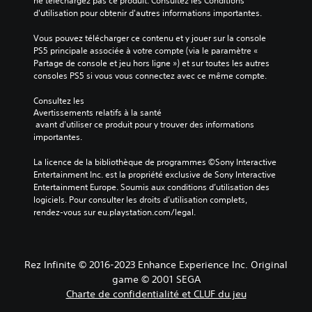
ne téléchargez pas ce produit. Consultez les Conditions 
l
l
p
d'utilisation pour obtenir d'autres informations importantes.
V
o
e
a
o
n
c
s
Vous pouvez télécharger ce contenu et y jouer sur la console 
u
u
t
d
PS5 principale associée à votre compte (via le paramètre « 
s
n
i
e
Partage de console et jeu hors ligne ») et sur toutes les autres 
p
m
o
d
consoles PS5 si vous vous connectez avec ce même compte.
o
o
n
i
u
d
n
a
Consultez les 
v
è
a
l
Avertissements relatifs à la santé
e
l
n
o
 avant d'utiliser ce produit pour y trouver des informations 
z
e
t
g
importantes.
d
p
u
u
é
r
n
e
La licence de la bibliothèque de programmes ©Sony Interactive 
f
é
a
s
Entertainment Inc. est la propriété exclusive de Sony Interactive 
i
d
u
p
Entertainment Europe. Soumis aux conditions d’utilisation des 
n
é
t
a
logiciels. Pour consulter les droits d’utilisation complets, 
i
f
r
r
rendez-vous sur eu.playstation.com/legal.
r
i
e
l
l
n
n
é
a
i
i
s
s
,
v
.
Rez Infinite © 2016-2023 Enhance Experience Inc. Original
o
o
e
r
u
game © 2001 SEGA
a
t
u
u
Charte de confidentialité et CLUF du jeu
i
t
d