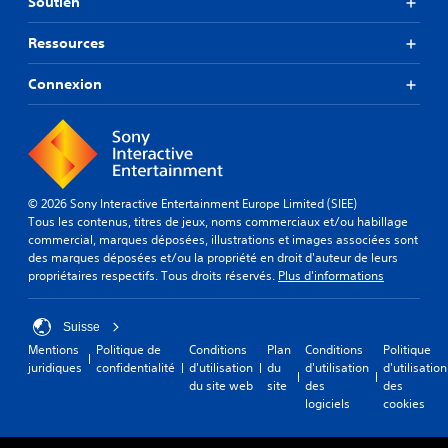
Soutien
s
p
o
o
n
p
i
Ressources
f
e
t
i
l
i
g
Connexion
d
d
u
e
e
r
s
n
a
c
t
t
o
i
i
q
m
o
© 2026 Sony Interactive Entertainment Europe Limited (SIEE)
u
n
m
Tous les contenus, titres de jeux, noms commerciaux et/ou habillage
e
q
a
commercial, marques déposées, illustrations et images associées sont
s
u
n
des marques déposées et/ou la propriété en droit d'auteur de leurs
u
i
d
propriétaires respectifs. Tous droits réservés.
Plus d'informations
r
v
e
c
o
s
h
u
Suisse
a
s
V
q
Mentions
Politique de
Conditions
Plan
Conditions
Politique
s
o
u
juridiques
confidentialité
d'utilisation
du
d'utilisation
d'utilisation
o
u
e
du site web
site
des
des
n
s
h
logiciels
cookies
t
p
a
p
o
u
r
u