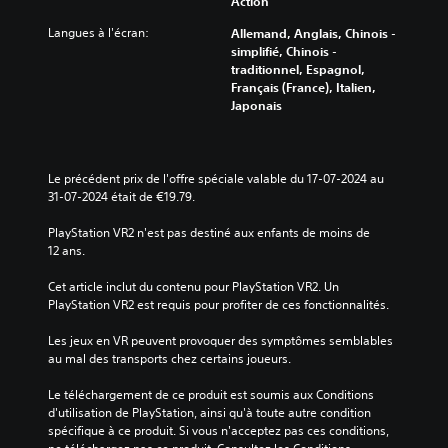
Action
u
e
i
-
e
c
f
t
Langues à l'écran:
Allemand, Anglais, Chinois -
s
o
f
i
simplifié, Chinois -
o
n
i
t
traditionnel, Espagnol,
r
f
c
r
Français (France), Italien,
t
i
u
e
Japonais
i
g
l
s
e
u
t
c
a
r
é
a
u
e
g
r
Le précédent prix de l'offre spéciale valable du 17-07-2024 au 
d
r
l
c
31-07-2024 était de €19.79.
i
l
o
e
o
e
b
j
PlayStation VR2 n'est pas destiné aux enfants de moins de 
.
s
a
e
12 ans.
c
l
u
o
e
n
A
Cet article inclut du contenu pour PlayStation VR2. Un 
m
d
e
u
PlayStation VR2 est requis pour profiter de ces fonctionnalités.
m
u
c
d
a
j
o
Les jeux en VR peuvent provoquer des symptômes semblables 
i
n
e
m
au mal des transports chez certains joueurs.
d
o
u
p
e
e
m
o
Le téléchargement de ce produit est soumis aux Conditions 
s
n
o
r
d'utilisation de PlayStation, ainsi qu'à toute autre condition 
s
s
n
t
spécifique à ce produit. Si vous n'acceptez pas ces conditions, 
e
é
o
e