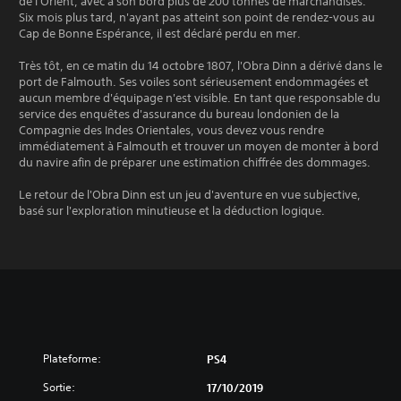
de l'Orient, avec à son bord plus de 200 tonnes de marchandises.
Six mois plus tard, n'ayant pas atteint son point de rendez-vous au
Cap de Bonne Espérance, il est déclaré perdu en mer.
Très tôt, en ce matin du 14 octobre 1807, l'Obra Dinn a dérivé dans le
port de Falmouth. Ses voiles sont sérieusement endommagées et
aucun membre d'équipage n'est visible. En tant que responsable du
service des enquêtes d'assurance du bureau londonien de la
Compagnie des Indes Orientales, vous devez vous rendre
immédiatement à Falmouth et trouver un moyen de monter à bord
du navire afin de préparer une estimation chiffrée des dommages.
Le retour de l'Obra Dinn est un jeu d'aventure en vue subjective,
basé sur l'exploration minutieuse et la déduction logique.
Plateforme:
PS4
Sortie:
17/10/2019