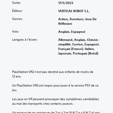
Sortie:
17/5/2023
Éditeur:
VERTICAL ROBOT S.L.
Genres:
Action, Aventure, Jeux De
Réflexion
Voix:
Anglais, Espagnol
Langues à l'écran:
Allemand, Anglais, Chinois -
simplifié, Coréen, Espagnol,
Français (France), Italien,
Japonais, Portugais (Brésil)
PlayStation VR2 n'est pas destiné aux enfants de moins de 
12 ans.
Un PlayStation VR2 est requis pour jouer à la version PS5 de ce 
jeu.
Les jeux en VR peuvent provoquer des symptômes semblables 
au mal des transports chez certains joueurs.
Un espace de jeu minimum de 2 m × 2 m (6 ft 7 in × 6 ft 7 in) est 