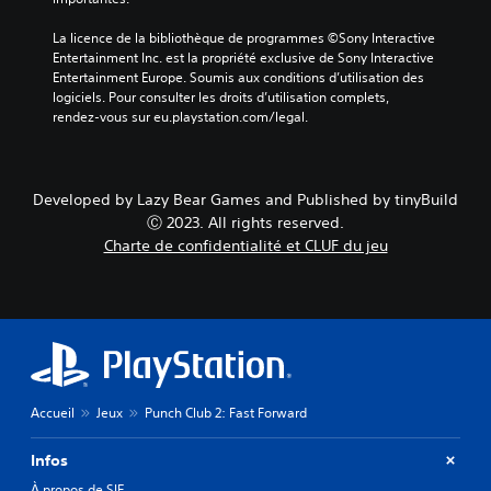
s
m
n
l
s
e
a
e
La licence de la bibliothèque de programmes ©Sony Interactive 
o
n
u
c
Entertainment Inc. est la propriété exclusive de Sony Interactive 
u
u
t
t
Entertainment Europe. Soumis aux conditions d’utilisation des 
s
s
r
u
logiciels. Pour consulter les droits d’utilisation complets, 
-
s
e
r
rendez-vous sur eu.playstation.com/legal.
t
a
n
e
i
n
i
.
t
s
v
r
a
e
Developed by Lazy Bear Games and Published by tinyBuild
C
e
v
a
Ⓒ 2023. All rights reserved.
o
s
o
u
Charte de confidentialité et CLUF du jeu
s
n
i
d
o
r
e
f
n
à
d
o
t
m
i
r
p
a
f
t
r
i
f
v
é
n
i
i
s
t
c
s
e
e
u
Accueil
Jeux
Punch Club 2: Fast Forward
u
n
n
l
t
e
i
t
Infos
é
r
é
l
s
l
p
(
À propos de SIE