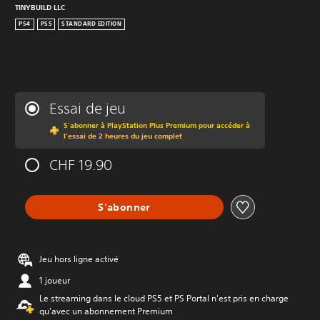
TINYBUILD LLC
PS4
PS5
STANDARD EDITION
Essai de jeu
S'abonner à PlayStation Plus Premium pour accéder à
l'essai de 2 heures du jeu complet
CHF 19.90
S'abonner
Jeu hors ligne activé
1 joueur
Le streaming dans le cloud PS5 et PS Portal n'est pris en charge
qu'avec un abonnement Premium