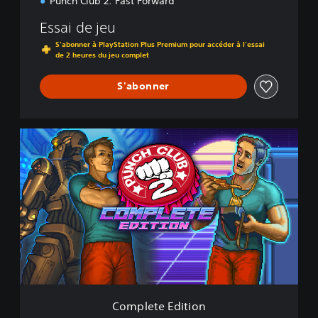
Punch Club 2: Fast Forward
Essai de jeu
S'abonner à PlayStation Plus Premium pour accéder à l'essai
de 2 heures du jeu complet
S'abonner
C
o
m
p
l
e
t
e
E
d
i
t
i
Complete Edition
o