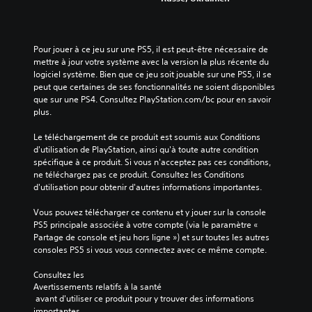
o
u
b
e
s
.
e
a
n
.
r
l
t
a
e
é
Pour jouer à ce jeu sur une PS5, il est peut-être nécessaire de 
S
u
d
d
mettre à jour votre système avec la version la plus récente du 
o
j
u
e
logiciel système. Bien que ce jeu soit jouable sur une PS5, il se 
u
e
j
m
peut que certaines de ses fonctionnalités ne soient disponibles 
u
e
s
a
que sur une PS4. Consultez PlayStation.com/bc pour en savoir 
e
u
n
-
plus.
t
e
i
t
n
n
è
i
Le téléchargement de ce produit est soumis aux Conditions 
a
s
r
d'utilisation de PlayStation, ainsi qu'à toute autre condition 
t
v
é
e
spécifique à ce produit. Si vous n'acceptez pas ces conditions, 
r
i
l
à
ne téléchargez pas ce produit. Consultez les Conditions 
e
g
e
f
d'utilisation pour obtenir d'autres informations importantes.
s
u
c
a
é
e
t
c
Vous pouvez télécharger ce contenu et y jouer sur la console 
r
i
p
i
PS5 principale associée à votre compte (via le paramètre « 
d
o
l
u
Partage de console et jeu hors ligne ») et sur toutes les autres 
a
n
i
r
consoles PS5 si vous vous connectez avec ce même compte.
n
n
t
é
s
a
e
Consultez les 
s
l
n
r
Avertissements relatifs à la santé
L
e
t
l
 avant d'utiliser ce produit pour y trouver des informations 
e
s
u
a
importantes.