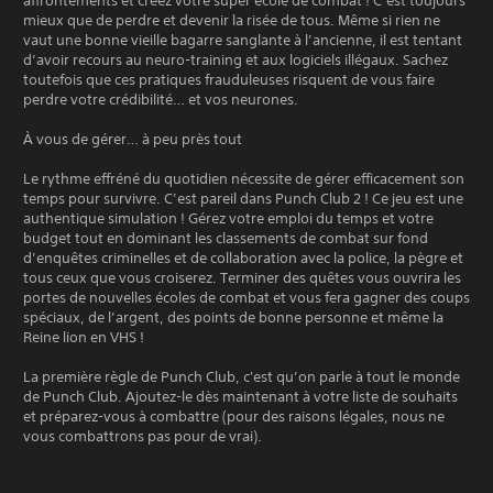
affrontements et créez votre super école de combat ! C’est toujours
mieux que de perdre et devenir la risée de tous. Même si rien ne
vaut une bonne vieille bagarre sanglante à l’ancienne, il est tentant
d’avoir recours au neuro-training et aux logiciels illégaux. Sachez
toutefois que ces pratiques frauduleuses risquent de vous faire
perdre votre crédibilité… et vos neurones.
À vous de gérer… à peu près tout
Le rythme effréné du quotidien nécessite de gérer efficacement son
temps pour survivre. C’est pareil dans Punch Club 2 ! Ce jeu est une
authentique simulation ! Gérez votre emploi du temps et votre
budget tout en dominant les classements de combat sur fond
d’enquêtes criminelles et de collaboration avec la police, la pègre et
tous ceux que vous croiserez. Terminer des quêtes vous ouvrira les
portes de nouvelles écoles de combat et vous fera gagner des coups
spéciaux, de l’argent, des points de bonne personne et même la
Reine lion en VHS !
La première règle de Punch Club, c'est qu’on parle à tout le monde
de Punch Club. Ajoutez-le dès maintenant à votre liste de souhaits
et préparez-vous à combattre (pour des raisons légales, nous ne
vous combattrons pas pour de vrai).