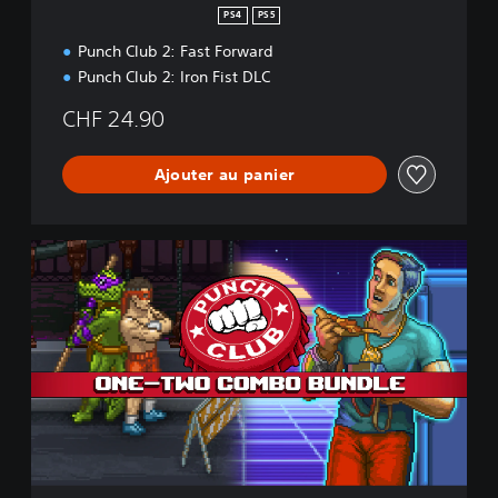
n
PS4
PS5
Punch Club 2: Fast Forward
Punch Club 2: Iron Fist DLC
CHF 24.90
Ajouter au panier
C
o
m
b
o
B
u
n
d
l
e