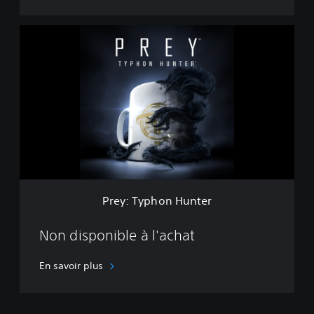
P
r
e
y
:
T
y
p
h
o
n
H
u
Prey: Typhon Hunter
n
t
e
Non disponible à l'achat
r
En savoir plus