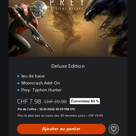
l
u
x
e
E
d
i
t
i
o
n
Deluxe Edition
Jeu de base
Mooncrash Add-On
Prey: Typhon Hunter
CHF 7.98
CHF 39.90
Économisez 80 %
Remise par rapport au prix d'origine de CHF 3
Fin de l'offre : 12/8/2026 10:59 PM UTC
Prix le plus bas au cours des 30 derniers jours : CHF 39.90
Ajouter au panier