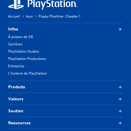
j
e
e
s
u
o
Accueil
Jeux
Poppy Playtime: Chapter 1
s
p
o
t
Infos
n
i
t
o
À propos de SIE
s
n
Carrières
o
s
u
PlayStation Studios
p
s
e
PlayStation Productions
-
r
t
Entreprise
m
i
e
L'histoire de PlayStation
t
t
r
t
Produits
é
a
s
n
.
Valeurs
t
d
e
Soutien
r
é
Ressources
g
l