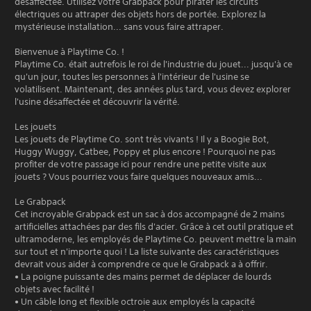
désaffectée. Utilisez votre Grabpack pour pirater les circuits
électriques ou attraper des objets hors de portée. Explorez la
mystérieuse installation... sans vous faire attraper.
Bienvenue à Playtime Co. !
Playtime Co. était autrefois le roi de l'industrie du jouet... jusqu'à ce
qu'un jour, toutes les personnes à l'intérieur de l'usine se
volatilisent. Maintenant, des années plus tard, vous devez explorer
l'usine désaffectée et découvrir la vérité.
Les jouets
Les jouets de Playtime Co. sont très vivants ! Il y a Boogie Bot,
Huggy Wuggy, Catbee, Poppy et plus encore ! Pourquoi ne pas
profiter de votre passage ici pour rendre une petite visite aux
jouets ? Vous pourriez vous faire quelques nouveaux amis...
Le Grabpack
Cet incroyable Grabpack est un sac à dos accompagné de 2 mains
artificielles attachées par des fils d'acier. Grâce à cet outil pratique et
ultramoderne, les employés de Playtime Co. peuvent mettre la main
sur tout et n'importe quoi ! La liste suivante des caractéristiques
devrait vous aider à comprendre ce que le Grabpack a à offrir.
• La poigne puissante des mains permet de déplacer de lourds
objets avec facilité !
• Un câble long et flexible octroie aux employés la capacité