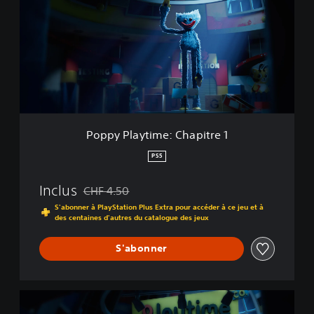
p
y
P
l
a
y
t
i
m
e
Poppy Playtime: Chapitre 1
:
C
PS5
h
a
Inclus
CHF 4.50
p
Remise par rapport au prix d'origine de CHF 4.50
i
S'abonner à PlayStation Plus Extra pour accéder à ce jeu et à
des centaines d'autres du catalogue des jeux
t
r
e
S'abonner
1
P
o