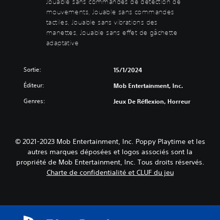
)
e
Jouable sans commandes de détection de
d
mouvements, Jouable sans commandes
T
e
o
tactiles, Jouable sans vibrations des
s
u
manettes, Jouable sans effet de gâchette
s
j
adaptative
l
o
e
y
s
s
Sortie:
15/1/2024
d
t
i
Éditeur:
Mob Entertainment, Inc.
i
a
c
l
Genres:
Jeux De Réflexion, Horreur
k
o
s
g
u
(
e
B
© 2021-2023 Mob Entertainment, Inc. Poppy Playtime et les
s
a
autres marques déposées et logos associés sont la
p
s
propriété de Mob Entertainment, Inc. Tous droits réservés.
a
i
r
Charte de confidentialité et CLUF du jeu
q
l
u
é
e
s
)
d
u
D