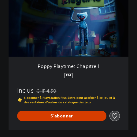
p
p
y
P
l
a
y
t
i
m
e
Poppy Playtime: Chapitre 1
:
C
PS4
h
a
Inclus
CHF 4.50
p
Remise par rapport au prix d'origine de CHF 4.50
i
S'abonner à PlayStation Plus Extra pour accéder à ce jeu et à
des centaines d'autres du catalogue des jeux
t
r
e
S'abonner
1