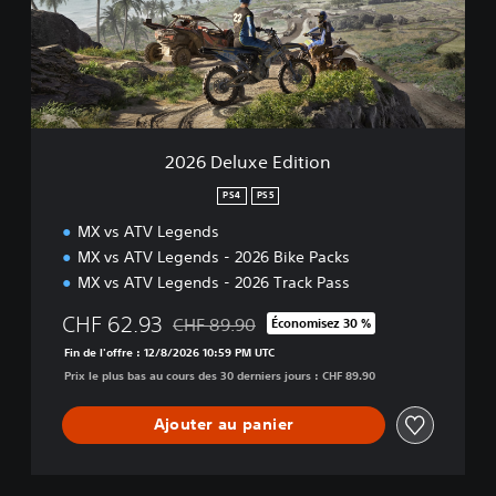
l
u
x
e
E
d
i
2026 Deluxe Edition
t
i
PS4
PS5
o
MX vs ATV Legends
n
MX vs ATV Legends - 2026 Bike Packs
MX vs ATV Legends - 2026 Track Pass
CHF 62.93
CHF 89.90
Économisez 30 %
Remise par rapport au prix d'origine de CHF
Fin de l'offre : 12/8/2026 10:59 PM UTC
Prix le plus bas au cours des 30 derniers jours : CHF 89.90
Ajouter au panier