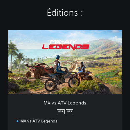
Éditions :
M
X
v
s
A
T
V
L
e
g
e
n
d
MX vs ATV Legends
s
PS4
PS5
MX vs ATV Legends