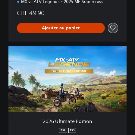
t
MX vs ATV Legends - 2025 ME Supercross
i
o
CHF 49.90
n
Ajouter au panier
2
0
2
6
U
l
t
i
m
a
t
e
E
2026 Ultimate Edition
d
i
PS4
PS5
t