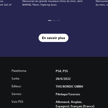
aux
Découvrez les grands nouveaux titres du mois, dont
Découvrez 
nt Call of
MARVEL Tōkon: Fighting Souls.
du mois, 
En savoir plus
Plateforme:
PS4, PS5
Sortie:
28/6/2022
Éditeur:
THQ NORDIC GMBH
Genres:
Pilotage/Courses
Voix PS5:
Allemand, Anglais,
Espagnol, Français (France)