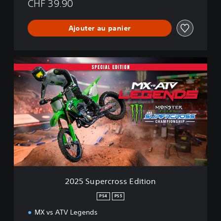
CHF 39.90
Ajouter au panier
2
0
2
5
S
u
p
e
r
c
r
o
s
2025 Supercross Edition
s
E
PS4
PS5
d
MX vs ATV Legends
i