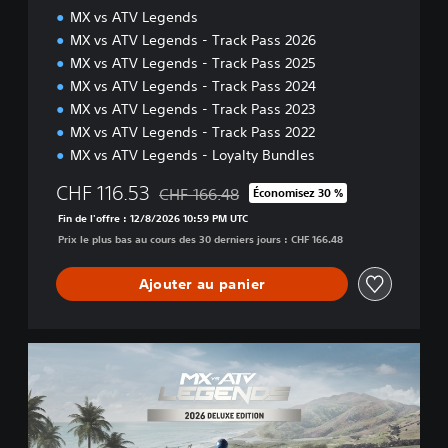
MX vs ATV Legends
i
o
MX vs ATV Legends - Track Pass 2026
n
MX vs ATV Legends - Track Pass 2025
MX vs ATV Legends - Track Pass 2024
MX vs ATV Legends - Track Pass 2023
MX vs ATV Legends - Track Pass 2022
MX vs ATV Legends - Loyalty Bundles
CHF 116.53
CHF 166.48
Économisez 30 %
Remise par rapport au prix d'origine de CHF
Fin de l'offre : 12/8/2026 10:59 PM UTC
Prix le plus bas au cours des 30 derniers jours : CHF 166.48
Ajouter au panier
2
0
2
6
D
e