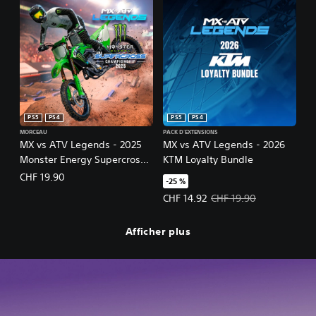
PS5
PS4
PS5
PS4
MORCEAU
PACK D'EXTENSIONS
MX vs ATV Legends - 2025
MX vs ATV Legends - 2026
Monster Energy Supercross
KTM Loyalty Bundle
Championship
CHF 19.90
-25 %
Prix de l'offre : CHF 14.92 Prix ini
CHF 14.92
CHF 19.90
Afficher plus