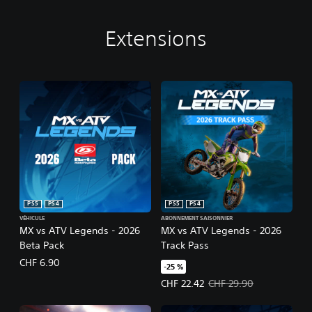
Extensions
PS5
PS4
PS5
PS4
VÉHICULE
ABONNEMENT SAISONNIER
MX vs ATV Legends - 2026
MX vs ATV Legends - 2026
Beta Pack
Track Pass
CHF 6.90
-25 %
Prix de l'offre : CHF 22.42 Prix ini
CHF 22.42
CHF 29.90