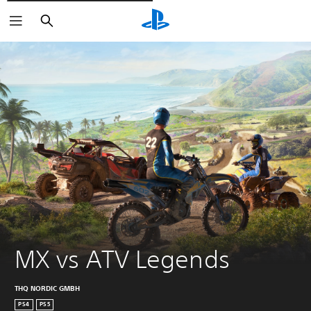
Rechercher
MX vs ATV Legends
THQ NORDIC GMBH
PS4
PS5