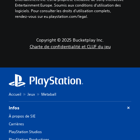
i
h
s
e
Entertainment Europe. Soumis aux conditions d’utilisation des 
n
a
e
logiciels. Pour consulter les droits d’utilisation complets, 
l
c
t
l
rendez-vous sur eu.playstation.com/legal.
i
s
o
r
p
t
n
a
a
u
u
p
u
t
n
x
i
Copyright © 2025 Bucketplay Inc.
o
m
d
d
Charte de confidentialité et CLUF du jeu
r
o
u
e
d
i
j
è
V
e
e
l
o
l
u
e
u
s
V
p
s
o
o
r
p
n
u
é
o
t
s
d
u
Accueil
Jeux
Metaball
s
p
é
v
o
o
f
e
u
Infos
u
i
z
s
v
À propos de SIE
n
e
-
e
i
n
t
Carrières
z
,
v
i
c
PlayStation Studios
o
o
t
o
u
y
PlayStation Productions