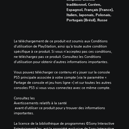
a
z
v
e
traditionnel, Coréen,
t
q
r
e
s
Espagnol, Français (France),
r
u
e
n
d
Italien, Japonais, Polonais,
i
e
c
t
u
Portugais (Brésil), Russe
g
s
o
ê
j
u
o
n
t
e
e
r
f
r
u
e
t
i
e
à
t
Le téléchargement de ce produit est soumis aux Conditions 
i
g
l
t
l
d'utilisation de PlayStation, ainsi qu'à toute autre condition 
e
u
u
o
e
spécifique à ce produit. Si vous n'acceptez pas ces conditions, 
a
r
s
u
s
ne téléchargez pas ce produit. Consultez les Conditions 
u
e
à
t
p
d'utilisation pour obtenir d'autres informations importantes.
d
r
v
m
e
i
l
o
o
r
Vous pouvez télécharger ce contenu et y jouer sur la console 
o
e
i
m
s
PS5 principale associée à votre compte (via le paramètre « 
.
s
x
e
o
Partage de console et jeu hors ligne ») et sur toutes les autres 
c
h
n
n
consoles PS5 si vous vous connectez avec ce même compte.
o
a
t
n
m
u
.
a
Consultez les 
m
t
Avertissements relatifs à la santé
g
a
e
 avant d'utiliser ce produit pour y trouver des informations 
e
R
n
.
importantes.
s
a
d
p
p
e
La licence de la bibliothèque de programmes ©Sony Interactive 
r
C
s
p
Entertainment Inc. est la propriété exclusive de Sony Interactive 