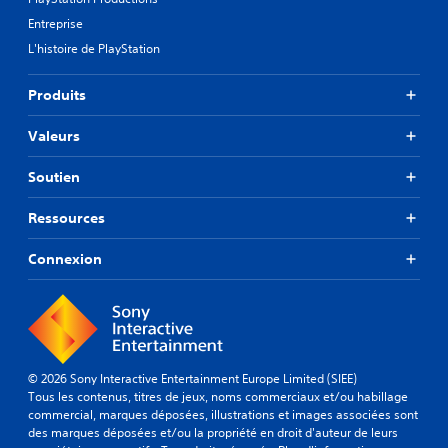
r
n
u
e
é
Entreprise
s
t
r
s
u
L'histoire de PlayStation
i
e
.
l
l
t
t
i
r
Produits
e
s
e
r
e
c
l
Valeurs
r
e
e
l
v
t
e
o
Soutien
u
s
i
t
s
r
Ressources
o
u
d
r
g
e
Connexion
i
g
s
e
e
m
l
s
o
d
t
t
u
i
s
g
o
,
a
n
p
© 2026 Sony Interactive Entertainment Europe Limited (SIEE)
m
s
h
Tous les contenus, titres de jeux, noms commerciaux et/ou habillage
e
d
r
commercial, marques déposées, illustrations et images associées sont
p
e
a
des marques déposées et/ou la propriété en droit d'auteur de leurs
l
r
s