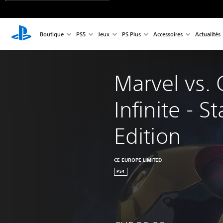
Boutique
PS5
Jeux
PS Plus
Accessoires
Actualités
Marvel vs.
Infinite - S
Edition
CE EUROPE LIMITED
PS4