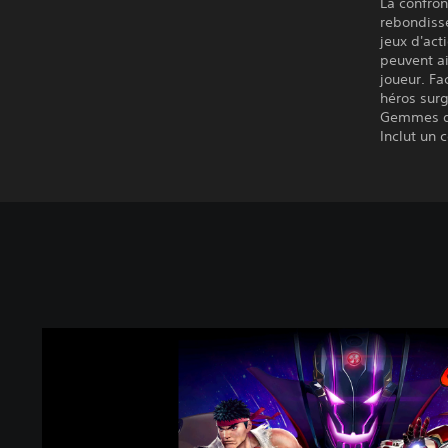
La confron
rebondisse
jeux d'ac
peuvent ai
joueur. Fa
héros surg
Gemmes de 
Inclut un 
M
a
r
v
e
l