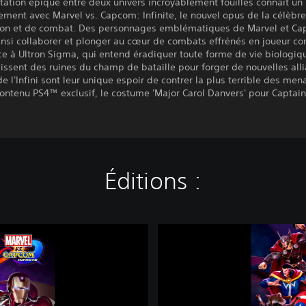
tation épique entre deux univers incroyablement fouillés connaît u
ment avec Marvel vs. Capcom: Infinite, le nouvel opus de la célèbre
tion et de combat. Des personnages emblématiques de Marvel et C
nsi collaborer et plonger au cœur de combats effrénés en joueur co
ce à Ultron Sigma, qui entend éradiquer toute forme de vie biologiq
issent des ruines du champ de bataille pour forger de nouvelles all
l'Infini sont leur unique espoir de contrer la plus terrible des men
contenu PS4™ exclusif, le costume 'Major Carol Danvers' pour Captain
Éditions :
M
a
r
v
e
l