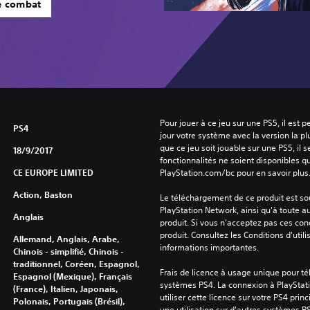
e combat
Pour jouer à ce jeu sur une PS5, il est 
PS4
jour votre système avec la version la pl
que ce jeu soit jouable sur une PS5, il s
18/9/2017
fonctionnalités ne soient disponibles q
CE EUROPE LIMITED
PlayStation.com/bc pour en savoir plus
Action, Baston
Le téléchargement de ce produit est sou
PlayStation Network, ainsi qu'à toute au
Anglais
produit. Si vous n'acceptez pas ces cond
produit. Consultez les Conditions d'utili
Allemand, Anglais, Arabe,
informations importantes.
Chinois - simplifié, Chinois -
traditionnel, Coréen, Espagnol,
Frais de licence à usage unique pour tél
Espagnol (Mexique), Français
systèmes PS4. La connexion à PlayStati
(France), Italien, Japonais,
utiliser cette licence sur votre PS4 princ
Polonais, Portugais (Brésil),
une utilisation sur d'autres systèmes P