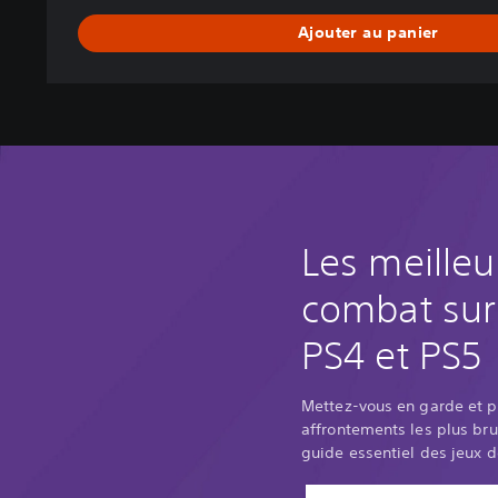
t
Ajouter au panier
e
-
D
e
l
u
x
e
E
Les meilleu
d
i
combat sur
t
i
PS4 et PS5
o
n
Mettez-vous en garde et 
affrontements les plus bru
guide essentiel des jeux 