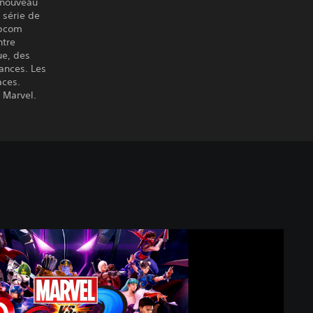
n nouveau
 série de
apcom
ntre
ue, des
iances. Les
aces.
 Marvel.