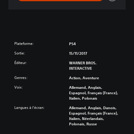
o
n
Plateforme:
PS4
Sortie:
15/11/2017
Éditeur:
WARNER BROS.
INTERACTIVE
Genres:
Action, Aventure
Voix:
Allemand, Anglais,
Espagnol, Français (France),
Italien, Polonais
Langues à l'écran:
Allemand, Anglais, Danois,
Espagnol, Français (France),
Italien, Néerlandais,
Polonais, Russe