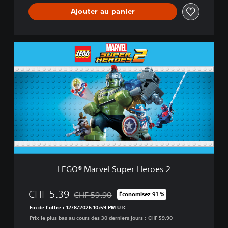
r
Ajouter au panier
o
e
s
2
L
D
E
e
G
l
O
u
®
x
M
e
a
E
r
d
v
i
e
t
l
i
S
o
u
n
LEGO® Marvel Super Heroes 2
p
e
r
CHF 5.39
CHF 59.90
Économisez 91 %
Remise par rapport au prix d'origine de CHF 5
H
Fin de l'offre : 12/8/2026 10:59 PM UTC
e
Prix le plus bas au cours des 30 derniers jours : CHF 59.90
r