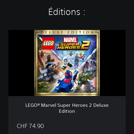
Éditions :
L
E
G
O
®
M
a
r
v
e
l
S
u
LEGO® Marvel Super Heroes 2 Deluxe
p
Edition
e
r
H
CHF 74.90
e