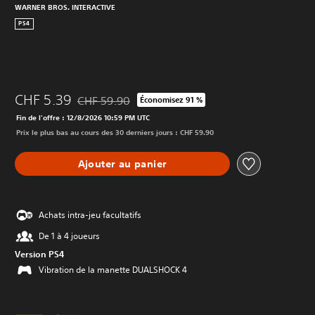
WARNER BROS. INTERACTIVE
PS4
CHF 5.39
CHF 59.90
Économisez 91 %
Remise par rapport au prix d'origine de CHF 59.90
Fin de l'offre : 12/8/2026 10:59 PM UTC
Prix le plus bas au cours des 30 derniers jours : CHF 59.90
Ajouter au panier
Achats intra-jeu facultatifs
De 1 à 4 joueurs
Version PS4
Vibration de la manette DUALSHOCK 4