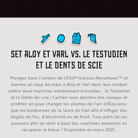
Set Aloy et Varl vs. le Testudien
et le Dents de scie
Plongez dans l'univers de LEGO® Horizon Adventures™ et
donnez un coup de main à Aloy et Varl dans leur combat
contre deux machines entièrement articulées : le Testudien
et le Dents de scie ! Cachez-vous derrière des roseaux et
profitez-en pour changer les plumes de l'arc d'Aloy ainsi
que les bonbonnes de la lance de Varl afin d'infliger des
dégâts de feu, d'électricité ou de froid. Tirez parti de ces
pouvoirs afin de venir à bout des machines ennemies et
récupérer le trésor ! Disponible en mars 2025.