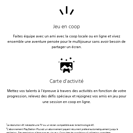
Jeu en coop
Faites équipe avec un ami avec la coop locale ou en ligne et vivez
ensemble une aventure pensée pour le multijoueur sans avoir besoin de
partager un écran.
Carte d'activité
Mettez vos talents à l'épreuve à travers des activités en fonction de votre
progression, relevez des défis spéciaux et rejoignez vos amis en jeu pour
une session en coop en ligne.
1
La résolution 4K nécessite une TV ou un écran compatible avec la technologie 4K.
2
L'abonnement PlayStation Plus est un abonnement payant récurrent prélevé automatiquement jusqu'à
résiliation. Des restrictions d'âge sont en vigueur. Consultez les conditions d'utilisation complètes