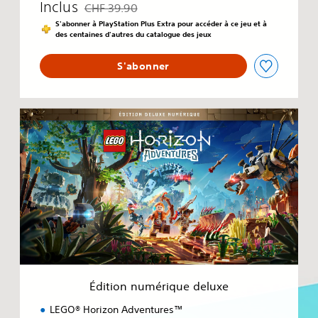
Inclus
CHF 39.90
Remise par rapport au prix d'origine de CHF 39.90
S'abonner à PlayStation Plus Extra pour accéder à ce jeu et à
des centaines d'autres du catalogue des jeux
S'abonner
É
d
i
t
i
o
n
n
u
m
é
r
i
Édition numérique deluxe
q
u
LEGO® Horizon Adventures™
e