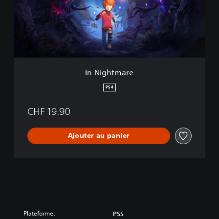
h
t
m
a
r
e
In Nightmare
PS4
CHF 19.90
Ajouter au panier
Plateforme:
PS5