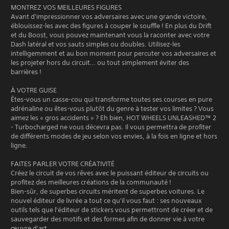
MONTREZ VOS MEILLEURES FIGURES
Avant d'impressionner vos adversaires avec une grande victoire,
éblouissez-les avec des figures à couper le souffle ! En plus du Drift
et du Boost, vous pouvez maintenant vous la raconter avec votre
Dash latéral et vos sauts simples ou doubles. Utilisez-les
intelligemment et au bon moment pour percuter vos adversaires et
les projeter hors du circuit… ou tout simplement éviter des
barrières !
À VOTRE GUISE
Êtes-vous un casse-cou qui transforme toutes ses courses en pure
adrénaline ou êtes-vous plutôt du genre à tester vos limites ? Vous
aimez les « gros accidents » ? Eh bien, HOT WHEELS UNLEASHED™ 2
- Turbocharged ne vous décevra pas. Il vous permettra de profiter
de différents modes de jeu selon vos envies, à la fois en ligne et hors
ligne.
FAITES PARLER VOTRE CRÉATIVITÉ
Créez le circuit de vos rêves avec le puissant éditeur de circuits ou
profitez des meilleures créations de la communauté !
Bien-sûr, de superbes circuits méritent de superbes voitures. Le
nouvel éditeur de livrée a tout ce qu'il vous faut : ses nouveaux
outils tels que l'éditeur de stickers vous permettront de créer et de
sauvegarder des motifs et des formes afin de donner vie à votre
œuvre d'art.