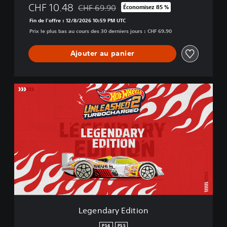
CHF 10.48
CHF 69.90
Économisez 85 %
Remise par rapport au prix d'origine de CHF
Fin de l'offre : 12/8/2026 10:59 PM UTC
Prix le plus bas au cours des 30 derniers jours : CHF 69.90
Ajouter au panier
L
e
g
e
n
d
a
r
y
E
d
i
t
Legendary Edition
i
o
PS4
PS5