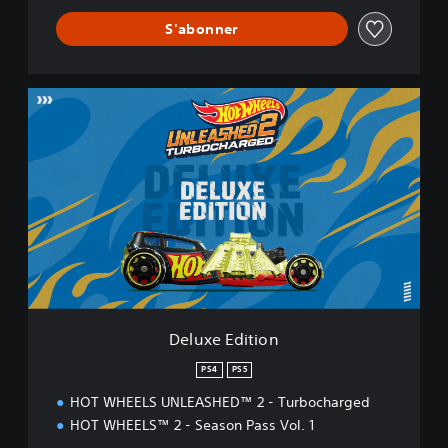
S'abonner
D
e
l
u
x
e
E
d
i
t
i
o
n
Deluxe Edition
PS4
PS5
HOT WHEELS UNLEASHED™ 2 - Turbocharged
HOT WHEELS™ 2 - Season Pass Vol. 1