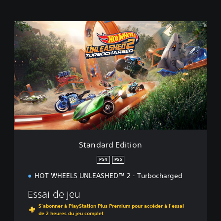
S
t
a
n
d
a
r
d
E
d
i
t
i
Standard Edition
o
n
PS4
PS5
HOT WHEELS UNLEASHED™ 2 - Turbocharged
Essai de jeu
S'abonner à PlayStation Plus Premium pour accéder à l'essai
de 2 heures du jeu complet