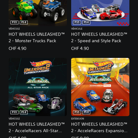
PS5
PS4
PS5
PS4
VÉHICULE
VÉHICULE
HOT WHEELS UNLEASHED™
HOT WHEELS UNLEASHED™
2 - Monster Trucks Pack
2 - Speed and Style Pack
CHF 4.90
CHF 4.90
PS5
PS4
PS5
PS4
VÉHICULE
EXTENSION
HOT WHEELS UNLEASHED™
HOT WHEELS UNLEASHED™
2 - AcceleRacers All-Star
2 - AcceleRacers Expansion
Pack
Pack