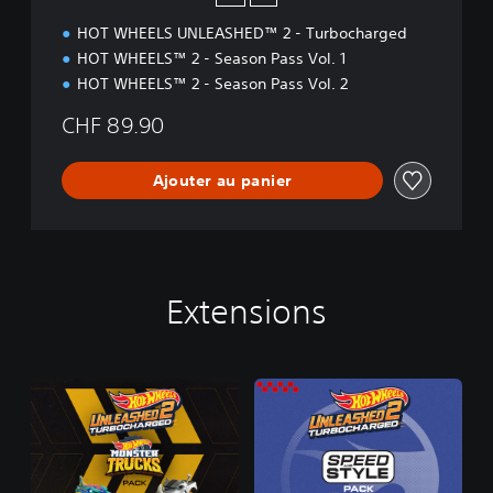
n
HOT WHEELS UNLEASHED™ 2 - Turbocharged
HOT WHEELS™ 2 - Season Pass Vol. 1
HOT WHEELS™ 2 - Season Pass Vol. 2
CHF 89.90
Ajouter au panier
Extensions