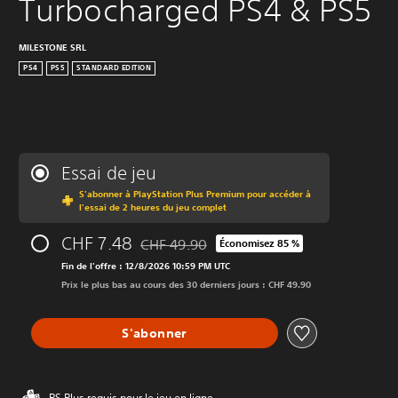
Turbocharged PS4 & PS5
MILESTONE SRL
PS4
PS5
STANDARD EDITION
Essai de jeu
S'abonner à PlayStation Plus Premium pour accéder à
l'essai de 2 heures du jeu complet
CHF 7.48
CHF 49.90
Économisez 85 %
Remise par rapport au prix d'origine de CHF
Fin de l'offre : 12/8/2026 10:59 PM UTC
Prix le plus bas au cours des 30 derniers jours : CHF 49.90
S'abonner
PS Plus requis pour le jeu en ligne