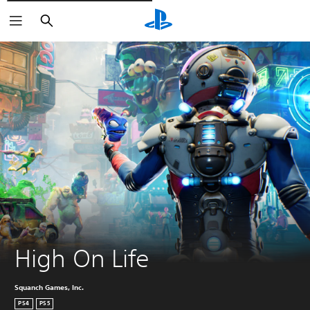
Rechercher
High On Life
Squanch Games, Inc.
PS4
PS5