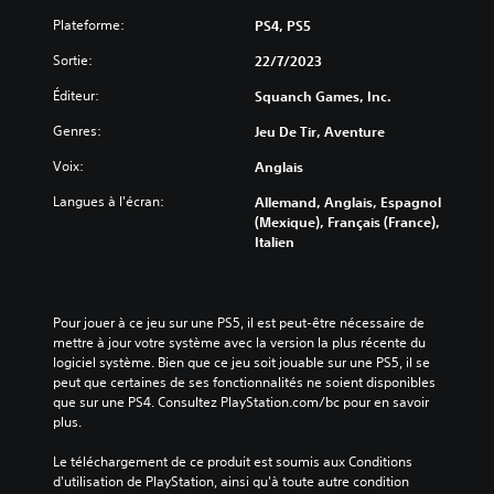
e
r
é
u
s
é
Plateforme:
PS4, PS5
s
o
e
d
d
Sortie:
n
22/7/2023
u
)
e
d
i
l
D
Éditeur:
Squanch Games, Inc.
e
r
'
e
c
e
i
Genres:
s
Jeu De Tir, Aventure
h
l
n
o
a
a
Voix:
t
Anglais
p
q
d
r
t
u
Langues à l'écran:
i
Allemand, Anglais, Espagnol
i
i
e
f
(Mexique), Français (France),
g
o
s
f
Italien
u
n
o
i
e
s
r
c
e
p
t
u
t
e
i
l
Pour jouer à ce jeu sur une PS5, il est peut-être nécessaire de 
l
r
e
t
mettre à jour votre système avec la version la plus récente du 
e
m
a
é
logiciel système. Bien que ce jeu soit jouable sur une PS5, il se 
s
e
u
g
peut que certaines de ses fonctionnalités ne soient disponibles 
p
t
d
l
que sur une PS4. Consultez PlayStation.com/bc pour en savoir 
e
t
i
o
plus.
r
a
o
b
s
n
.
a
Le téléchargement de ce produit est soumis aux Conditions 
o
t
l
d'utilisation de PlayStation, ainsi qu'à toute autre condition 
n
d