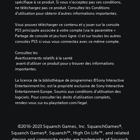
e
spécifique à ce produit. Si vous n'acceptez pas ces conditions, 
n
e
A
d
ne téléchargez pas ce produit. Consultez les Conditions 
a
r
u
u
d'utilisation pour obtenir d'autres informations importantes.
g
é
d
j
e
g
i
e
Vous pouvez télécharger ce contenu et y jouer sur la console 
s
l
o
u
PS5 principale associée à votre compte (via le paramètre « 
p
e
e
m
Partage de console et jeu hors ligne ») et sur toutes les autres 
r
r
n
consoles PS5 si vous vous connectez avec ce même compte.
o
i
l
s
n
n
a
é
Consultez les 
c
o
s
l
Avertissements relatifs à la santé
i
e
V
 avant d'utiliser ce produit pour y trouver des informations 
e
p
n
o
importantes.
c
a
s
u
t
u
i
s
La licence de la bibliothèque de programmes ©Sony Interactive 
i
x
b
p
Entertainment Inc. est la propriété exclusive de Sony Interactive 
o
d
i
o
Entertainment Europe. Soumis aux conditions d’utilisation des 
n
u
l
u
logiciels. Pour consulter les droits d’utilisation complets, 
n
j
i
v
rendez-vous sur eu.playstation.com/legal.
a
e
t
e
n
u
é
z
t
s
v
d
u
o
o
é
n
©2016-2023 Squanch Games, Inc. SquanchGames®,
n
u
f
a
t
Squanch Games®, Squanch™, High On Life™, and related
s
i
u
s
s
design and composite marks are trademarks of Squanch