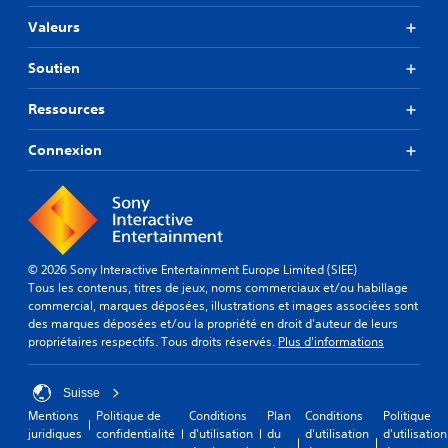
à
é
r
c
Valeurs
f
é
e
i
g
q
n
Soutien
l
u
i
a
'
.
Ressources
b
e
l
l
R
l
Connexion
e
a
e
d
s
p
e
o
p
s
i
e
j
t
l
o
i
d
© 2026 Sony Interactive Entertainment Europe Limited (SIEE)
y
d
e
Tous les contenus, titres de jeux, noms commerciaux et/ou habillage
s
e
commercial, marques déposées, illustrations et images associées sont
s
t
n
des marques déposées et/ou la propriété en droit d'auteur de leurs
c
t
i
propriétaires respectifs. Tous droits réservés.
Plus d'informations
o
i
c
q
m
k
u
m
s
Suisse
e
a
(
Mentions
Politique de
Conditions
Plan
Conditions
Politique
s
n
B
juridiques
confidentialité
d'utilisation
du
d'utilisation
d'utilisation
u
d