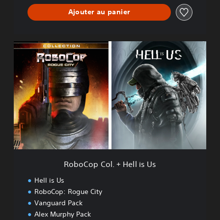
Ajouter au panier
R
o
b
o
C
o
p
C
o
l
.
+
H
RoboCop Col. + Hell is Us
e
l
Hell is Us
l
RoboCop: Rogue City
i
Vanguard Pack
s
U
Alex Murphy Pack