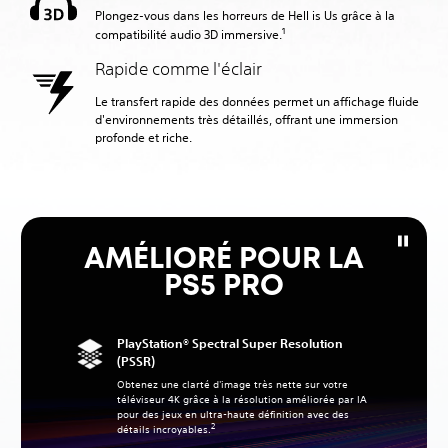
Plongez-vous dans les horreurs de Hell is Us grâce à la
1
compatibilité audio 3D immersive.
Rapide comme l'éclair
Le transfert rapide des données permet un affichage fluide
d'environnements très détaillés, offrant une immersion
profonde et riche.
AMÉLIORÉ POUR LA
PS5 PRO
PlayStation® Spectral Super Resolution
(PSSR)
Obtenez une clarté d'image très nette sur votre
téléviseur 4K grâce à la résolution améliorée par IA
pour des jeux en ultra-haute définition avec des
2
détails incroyables.