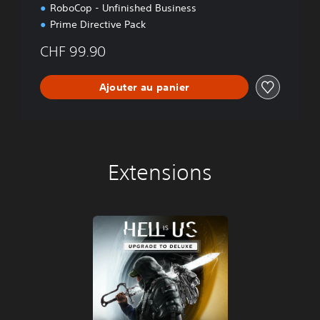
s
RoboCop - Unfinished Business
Prime Directive Pack
CHF 99.90
Ajouter au panier
Extensions