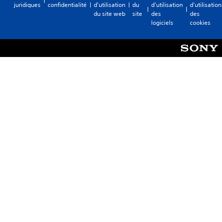
juridiques
confidentialité
d'utilisation
du
d'utilisation
d'utilisation
du site web
site
des
des
logiciels
cookies