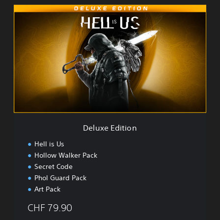
D
e
l
u
x
e
E
d
i
t
i
o
n
Deluxe Edition
Hell is Us
Hollow Walker Pack
Secret Code
Phol Guard Pack
Art Pack
CHF 79.90