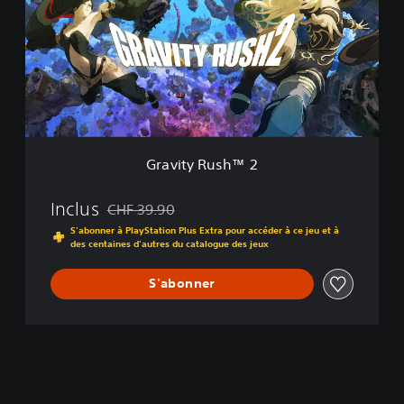
a
i
l
t
e
y
R
u
s
h
™
2
Gravity Rush™ 2
Inclus
CHF 39.90
Remise par rapport au prix d'origine de CHF 39.90
S'abonner à PlayStation Plus Extra pour accéder à ce jeu et à
des centaines d'autres du catalogue des jeux
S'abonner