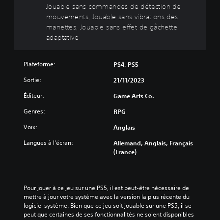
i
Jouable sans commandes de détection de
r
mouvements, Jouable sans vibrations des
à
manettes, Jouable sans effet de gâchette
a
adaptative
p
p
Plateforme:
u
PS4, PS5
y
Sortie:
21/11/2023
e
r
Éditeur:
Game Arts Co.
r
Genres:
RPG
a
p
Voix:
Anglais
i
Langues à l'écran:
d
Allemand, Anglais, Français
(France)
e
m
e
n
Pour jouer à ce jeu sur une PS5, il est peut-être nécessaire de 
t
mettre à jour votre système avec la version la plus récente du 
s
logiciel système. Bien que ce jeu soit jouable sur une PS5, il se 
u
peut que certaines de ses fonctionnalités ne soient disponibles 