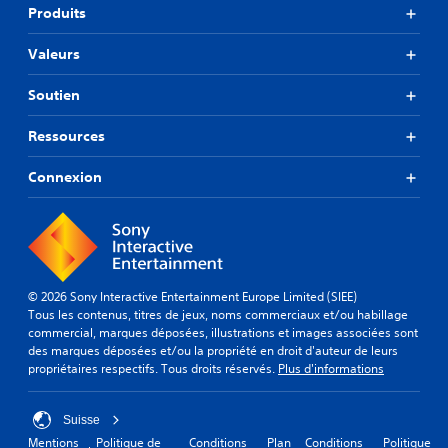
Produits
e
n
u
Valeurs
s
s
Soutien
a
n
Ressources
s
d
Connexion
e
v
o
i
r
a
p
© 2026 Sony Interactive Entertainment Europe Limited (SIEE)
p
Tous les contenus, titres de jeux, noms commerciaux et/ou habillage
u
commercial, marques déposées, illustrations et images associées sont
y
des marques déposées et/ou la propriété en droit d'auteur de leurs
e
propriétaires respectifs. Tous droits réservés.
Plus d'informations
r
r
a
Suisse
p
Mentions
Politique de
Conditions
Plan
Conditions
Politique