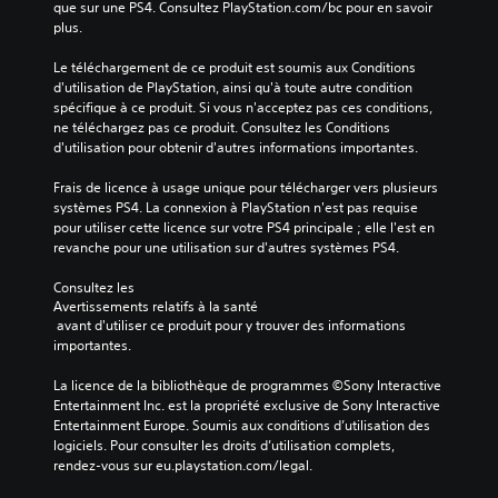
r
que sur une PS4. Consultez PlayStation.com/bc pour en savoir 
l
plus.
e
Le téléchargement de ce produit est soumis aux Conditions 
s
d'utilisation de PlayStation, ainsi qu'à toute autre condition 
t
spécifique à ce produit. Si vous n'acceptez pas ces conditions, 
o
ne téléchargez pas ce produit. Consultez les Conditions 
u
d'utilisation pour obtenir d'autres informations importantes.
c
h
Frais de licence à usage unique pour télécharger vers plusieurs 
e
systèmes PS4. La connexion à PlayStation n'est pas requise 
s
pour utiliser cette licence sur votre PS4 principale ; elle l'est en 
revanche pour une utilisation sur d'autres systèmes PS4.
V
o
Consultez les 
u
Avertissements relatifs à la santé
s
 avant d'utiliser ce produit pour y trouver des informations 
p
importantes.
o
u
La licence de la bibliothèque de programmes ©Sony Interactive 
v
Entertainment Inc. est la propriété exclusive de Sony Interactive 
e
Entertainment Europe. Soumis aux conditions d’utilisation des 
z
logiciels. Pour consulter les droits d’utilisation complets, 
j
rendez-vous sur eu.playstation.com/legal.
o
u