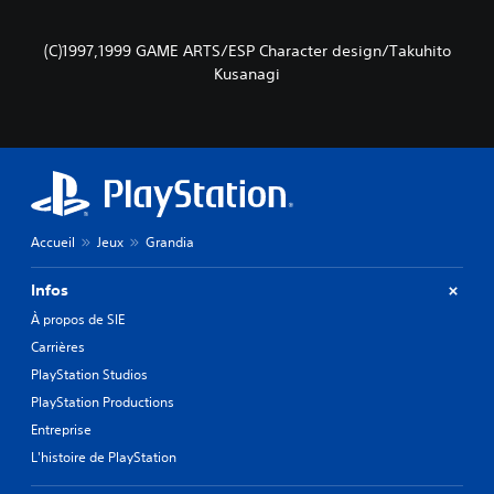
e
r
(C)1997,1999 GAME ARTS/ESP Character design/Takuhito
a
Kusanagi
u
j
e
u
e
t
n
a
v
Accueil
Jeux
Grandia
i
g
Infos
u
e
À propos de SIE
r
Carrières
d
a
PlayStation Studios
n
PlayStation Productions
s
Entreprise
l
e
L'histoire de PlayStation
s
m