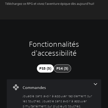
Téléchargez ce RPG et vivez l'aventure épique dès aujourd'hui!
Fonctionnalités
J
o
d'accessibilité
u
a
b
l
PS5 (5)
PS4 (5)
e
s
a
n
Commandes
s
Jouable sans avoir à appuyer rapidement sur
a
les touches, Jouable sans avoir à appuyer
v
simultanément sur plusieurs touches,
o