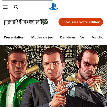
Rechercher
Choisissez votre édition
Présentation
Modes de jeu
Dernières infos
Fonctionn