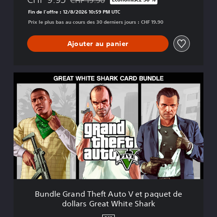
Remise par rapport au prix d'origine de CHF 1
e
Fin de l'offre : 12/8/2026 10:59 PM UTC
(
Prix le plus bas au cours des 30 derniers jours : CHF 19.90
P
l
Ajouter au panier
a
y
S
t
B
a
u
t
n
i
d
o
l
n
e
®
G
5
r
)
a
n
d
T
h
Bundle Grand Theft Auto V et paquet de
e
dollars Great White Shark
f
t