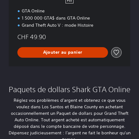
PS5
A
u
GTA Online
t
1 500 000 GTA$ dans GTA Online
o
Grand Theft Auto V : mode Histoire
V
e
CHF 49.90
t
p
a
Ajouter au panier
q
u
e
t
d
e
Paquets de dollars Shark GTA Online
d
o
Réglez vos problèmes d'argent et obtenez ce que vous
l
voulez dans Los Santos et Blaine County en achetant
l
occasionnellement un Paquet de dollars pour Grand Theft
a
Auto Online. Tout argent acheté est automatiquement
r
déposé dans le compte bancaire de votre personnage.
s
Dépensez judicieusement : l'argent ne fait le bonheur qu'un
G