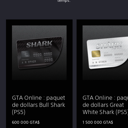
temps.
r
e
a
t
W
h
i
t
e
S
h
a
r
k
GTA Online : paquet
GTA Online : paq
de dollars Bull Shark
de dollars Great
(PS5)
White Shark (PS5
‎600 000 GTA$
‎1 500 000 GTA$