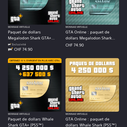
MONNAIE VIRTUELLE
MONNAIE VIRTUELLE
Paquet de dollars
GTA Online : paquet de
Megalodon Shark GTA+
dollars Megalodon Shark
(PS5™)
(PS5™)
Exclusivité
CHF 74.90
CHF 74.90
MONNAIE VIRTUELLE
MONNAIE VIRTUELLE
Paquet de dollars Whale
GTA Online : paquet de
Shark GTA+ (PS5™)
dollars Whale Shark (PS5™)