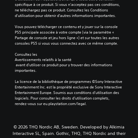
d
r
e
u
spécifique à ce produit. Si vous n'acceptez pas ces conditions, 
c
e
a
c
d
ne téléchargez pas ce produit. Consultez les Conditions 
u
m
u
o
d'utilisation pour obtenir d'autres informations importantes.
i
l
a
j
m
t
o
n
e
p
Vous pouvez télécharger ce contenu et y jouer sur la console 
é
3
i
u
o
PS5 principale associée à votre compte (via le paramètre « 
o
è
D
e
r
Partage de console et jeu hors ligne ») et sur toutes les autres 
u
r
t
t
V
consoles PS5 si vous vous connectez avec ce même compte.
a
e
n
e
o
c
à
a
p
u
Consultez les 
t
f
v
a
s
Avertissements relatifs à la santé
i
a
i
s
p
 avant d'utiliser ce produit pour y trouver des informations 
v
c
g
d
o
importantes.
e
i
u
e
u
r
l
e
d
v
La licence de la bibliothèque de programmes ©Sony Interactive 
i
i
r
i
e
Entertainment Inc. est la propriété exclusive de Sony Interactive 
n
t
d
a
z
Entertainment Europe. Soumis aux conditions d’utilisation des 
d
e
a
l
p
logiciels. Pour consulter les droits d’utilisation complets, 
i
r
n
o
a
rendez-vous sur eu.playstation.com/legal.
v
l
s
g
r
i
a
l
u
a
d
l
e
e
m
u
e
s
s
é
© 2026 THQ Nordic AB, Sweden. Developed by Alkimia
e
c
m
p
t
l
Interactive SL, Spain. Gothic, THQ, THQ Nordic and their
t
e
a
r