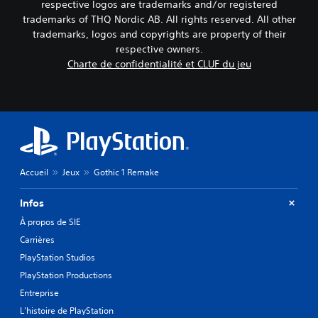
l
u
respective logos are trademarks and/or registered
n
r
e
e
r
u
trademarks of THQ Nordic AB. All rights reserved. All other
l
r
m
e
s
é
trademarks, logos and copyrights are property of their
l
e
.
s
s
a
respective owners.
n
a
.
s
Charte de confidentialité et CLUF du jeu
t
n
o
T
d
s
r
e
i
S
d
t
f
x
o
e
i
f
t
v
u
e
é
e
o
s
a
r
i
a
-
u
e
r
g
d
t
n
a
Accueil
Jeux
Gothic 1 Remake
r
i
i
t
p
o
a
t
s
p
d
Infos
n
t
r
u
e
d
y
e
À propos de SIE
y
m
p
i
s
e
a
Carrières
e
r
(
L
n
s
PlayStation Studios
r
a
B
i
d
a
p
PlayStation Productions
a
è
e
p
o
r
s
Entreprise
r
i
l
e
i
e
L'histoire de PlayStation
d
i
à