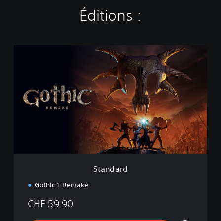
Éditions :
S
t
a
n
d
a
r
d
Standard
Gothic 1 Remake
CHF 59.90