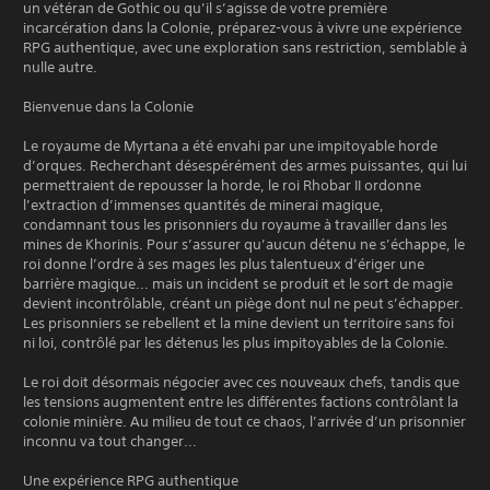
un vétéran de Gothic ou qu’il s’agisse de votre première
incarcération dans la Colonie, préparez-vous à vivre une expérience
RPG authentique, avec une exploration sans restriction, semblable à
nulle autre.
Bienvenue dans la Colonie
Le royaume de Myrtana a été envahi par une impitoyable horde
d’orques. Recherchant désespérément des armes puissantes, qui lui
permettraient de repousser la horde, le roi Rhobar II ordonne
l’extraction d’immenses quantités de minerai magique,
condamnant tous les prisonniers du royaume à travailler dans les
mines de Khorinis. Pour s’assurer qu’aucun détenu ne s’échappe, le
roi donne l’ordre à ses mages les plus talentueux d’ériger une
barrière magique... mais un incident se produit et le sort de magie
devient incontrôlable, créant un piège dont nul ne peut s’échapper.
Les prisonniers se rebellent et la mine devient un territoire sans foi
ni loi, contrôlé par les détenus les plus impitoyables de la Colonie.
Le roi doit désormais négocier avec ces nouveaux chefs, tandis que
les tensions augmentent entre les différentes factions contrôlant la
colonie minière. Au milieu de tout ce chaos, l’arrivée d’un prisonnier
inconnu va tout changer...
Une expérience RPG authentique