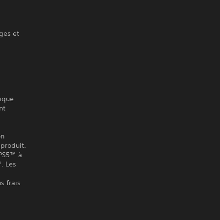
ges et
ique
nt
on
produit.
 PS5™ à
™. Les
s frais