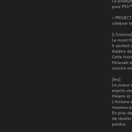
Ce produit
pour PS5™
« PROJECT
célébrer l
[L'histoire]
Le mont Hi
Il abritai
théâtre d
Cette hist
Hinasaki e
sinistre 
[Jeu]
Le joueur
esprits ve
Hikami et 
L'histoire
nouveau p
En plus de
de révéler
perdus.