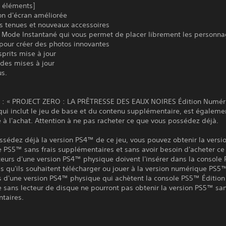
 éléments]
on d'écran améliorée
es tenues et nouveaux accessoires
 Mode Instantané qui vous permet de placer librement les personna
pour créer des photos innovantes
esprits mise à jour
es mises à jour
us.
: « PROJECT ZERO : LA PRÊTRESSE DES EAUX NOIRES Édition Numér
qui inclut le jeu de base et du contenu supplémentaire, est égaleme
 à l'achat. Attention à ne pas racheter ce que vous possédez déjà.
ssédez déjà la version PS4™ de ce jeu, vous pouvez obtenir la versi
PS5™ sans frais supplémentaires et sans avoir besoin d'acheter ce 
eurs d'une version PS4™ physique doivent l'insérer dans la console
s qu'ils souhaitent télécharger ou jouer à la version numérique PS5
s d'une version PS4™ physique qui achètent la console PS5™ Édition
sans lecteur de disque ne pourront pas obtenir la version PS5™ san
taires.