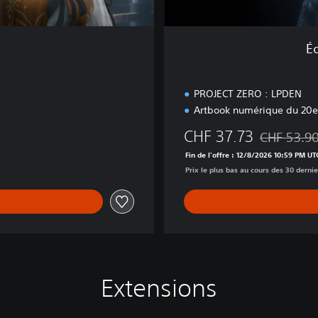
e
D
e
É
l
u
x
PROJECT ZERO : LPDEN
e
Artbook numérique du 20e 
CHF 37.73
CHF 53.9
CHF 39.90
Remise par r
Fin de l'offre : 12/8/2026 10:59 PM UT
Prix le plus bas au cours des 30 dernie
Extensions