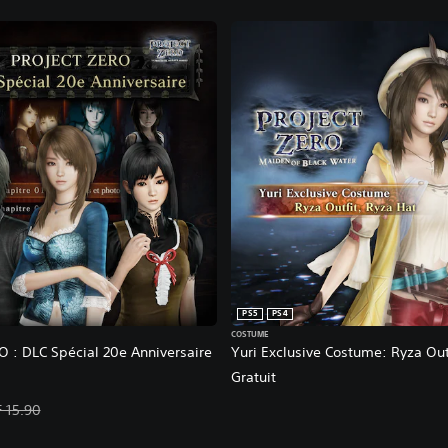
PS5
PS4
COSTUME
 : DLC Spécial 20e Anniversaire
Yuri Exclusive Costume: Ryza Out
Gratuit
 : CHF 11.13 Prix initial : CHF 15.90
 15.90