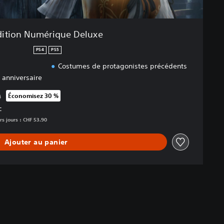
dition Numérique Deluxe
PS4
PS5
Costumes de protagonistes précédents
anniversaire
0
Économisez 30 %
apport au prix d'origine de CHF 53.90
C
rs jours : CHF 53.90
Ajouter au panier