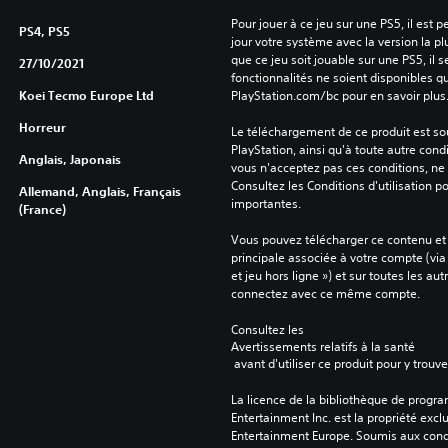
Pour jouer à ce jeu sur une PS5, il est 
PS4, PS5
jour votre système avec la version la pl
que ce jeu soit jouable sur une PS5, il s
27/10/2021
fonctionnalités ne soient disponibles q
Koei Tecmo Europe Ltd
PlayStation.com/bc pour en savoir plus
Horreur
Le téléchargement de ce produit est sou
PlayStation, ainsi qu'à toute autre condi
Anglais, Japonais
vous n'acceptez pas ces conditions, ne 
Consultez les Conditions d'utilisation p
Allemand, Anglais, Français
importantes.
(France)
Vous pouvez télécharger ce contenu et y
principale associée à votre compte (via
et jeu hors ligne ») et sur toutes les au
connectez avec ce même compte.
Consultez les 
Avertissements relatifs à la santé
 avant d'utiliser ce produit pour y trou
La licence de la bibliothèque de progr
Entertainment Inc. est la propriété exclu
Entertainment Europe. Soumis aux conditi