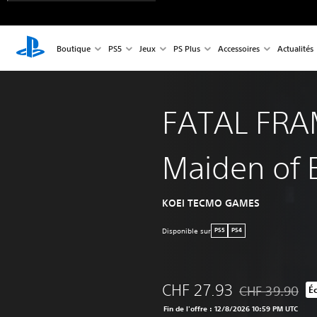
Boutique
PS5
Jeux
PS Plus
Accessoires
Actualités
FATAL FRA
Maiden of 
KOEI TECMO GAMES
Disponible sur
PS5
PS4
CHF 27.93
CHF 39.90
É
Remise par rappo
Fin de l'offre : 12/8/2026 10:59 PM UTC