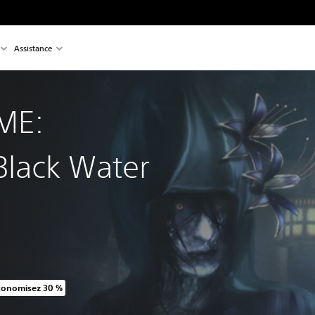
Assistance
ME:
Black Water
conomisez 30 %
rt au prix d'origine de CHF 39.90