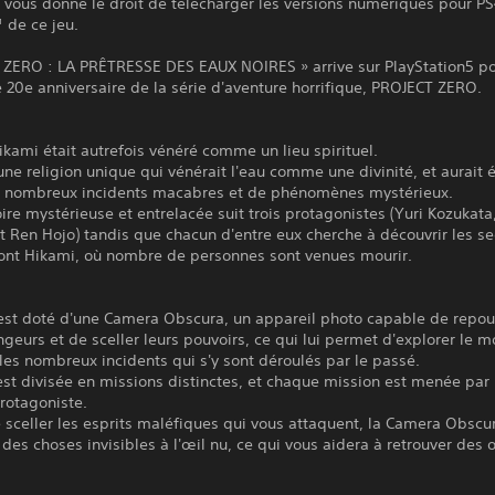
 vous donne le droit de télécharger les versions numériques pour P
 de ce jeu.
 ZERO : LA PRÊTRESSE DES EAUX NOIRES » arrive sur PlayStation5 p
e 20e anniversaire de la série d'aventure horrifique, PROJECT ZERO.
kami était autrefois vénéré comme un lieu spirituel.
t une religion unique qui vénérait l'eau comme une divinité, et aurait é
e nombreux incidents macabres et de phénomènes mystérieux.
oire mystérieuse et entrelacée suit trois protagonistes (Yuri Kozukata
t Ren Hojo) tandis que chacun d'entre eux cherche à découvrir les se
mont Hikami, où nombre de personnes sont venues mourir.
 est doté d'une Camera Obscura, un appareil photo capable de repou
ngeurs et de sceller leurs pouvoirs, ce qui lui permet d'explorer le m
les nombreux incidents qui s'y sont déroulés par le passé.
 est divisée en missions distinctes, et chaque mission est menée par
rotagoniste.
 sceller les esprits maléfiques qui vous attaquent, la Camera Obsc
 des choses invisibles à l'œil nu, ce qui vous aidera à retrouver des 