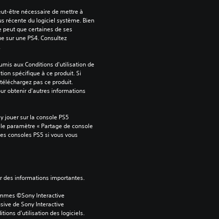
peut-être nécessaire de mettre à 
us récente du logiciel système. Bien 
e peut que certaines de ses 
ue sur une PS4. Consultez 
.
mis aux Conditions d'utilisation de 
tion spécifique à ce produit. Si 
téléchargez pas ce produit. 
our obtenir d'autres informations 
 jouer sur la console PS5 
 le paramètre « Partage de console 
tres consoles PS5 si vous vous 
ver des informations importantes.
ammes ©Sony Interactive 
sive de Sony Interactive 
ons d’utilisation des logiciels. 