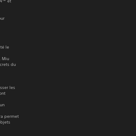
S4™ et
our
té le
, Miu
crets du
sser les
ont
 un
ura permet
objets