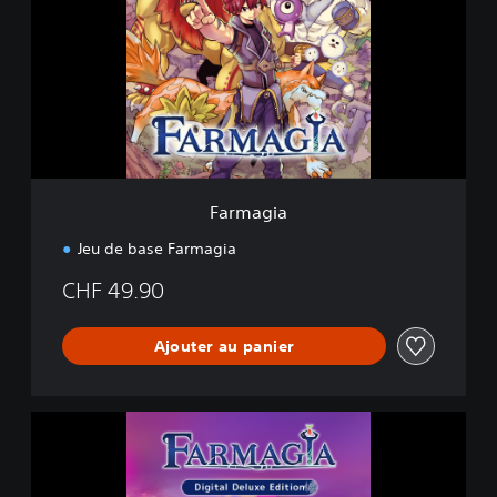
m
a
g
i
a
Farmagia
Jeu de base Farmagia
CHF 49.90
Ajouter au panier
É
d
i
t