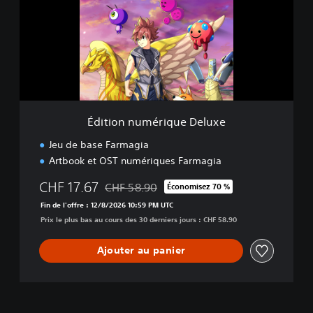
i
o
n
n
u
m
é
r
i
Édition numérique Deluxe
q
u
Jeu de base Farmagia
e
Artbook et OST numériques Farmagia
D
e
CHF 17.67
CHF 58.90
Économisez 70 %
l
Remise par rapport au prix d'origine de CHF 
u
Fin de l'offre : 12/8/2026 10:59 PM UTC
x
Prix le plus bas au cours des 30 derniers jours : CHF 58.90
e
Ajouter au panier