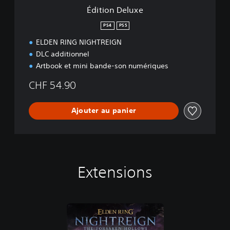
e
Édition Deluxe
PS4
PS5
ELDEN RING NIGHTREIGN
DLC additionnel
Artbook et mini bande-son numériques
CHF 54.90
Ajouter au panier
Extensions