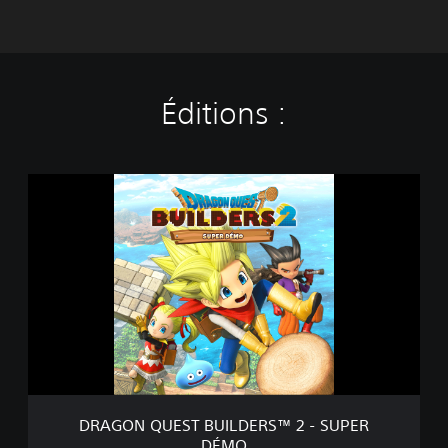
Éditions :
D
R
A
G
O
N
Q
U
E
S
T
B
U
DRAGON QUEST BUILDERS™ 2 - SUPER
I
DÉMO