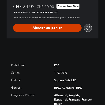
D
E
CHF 24.95
CHF 49.90
Économisez 50 %
Remise par rapport au prix d'origine de CHF
R
Fin de l'offre : 12/8/2026 10:59 PM UTC
S
Prix le plus bas au cours des 30 derniers jours : CHF 49.90
2
É
d
Ajouter au panier
i
t
i
o
n
n
u
m
Plateforme:
PS4
é
r
Sortie:
11/7/2019
i
Éditeur:
Square Enix LTD
q
u
Genres:
RPG, Aventure, RPG
e
d
Langues à l'écran:
Allemand, Anglais,
e
Espagnol, Français (France),
l
Italien