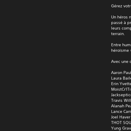
Gérez vot
Un héros n
passé à p
leurs comp
terrain.
Entre humo
héroïsme »
Avec une d
Aaron Paul
Laura Bail
Erin Yvett
MoistCr1Ti
Jackseptic
Travis Wil
Alanah Pe
Lance Cant
Joel Haver
THOT SQUA
Yung Gravy