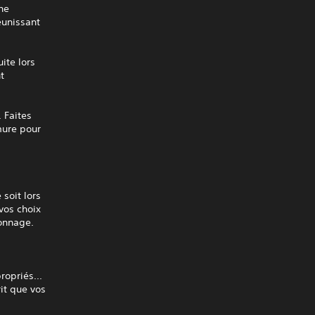
he
éunissant
ite lors
t
 Faites
mure pour
soit lors
 vos choix
sonnage.
ropriés...
it que vos