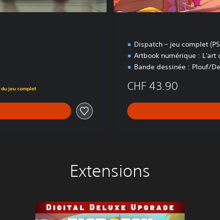
l
u
x
e
Dispatch – jeu complet (PS
Artbook numérique : L'art
Bande dessinée : Plouf/De
CHF 43.90
 du jeu complet
Extensions