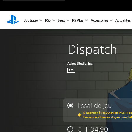
Boutique
PS5
Jeux
PS Plus
Accessoires
Actualités
Dispatch
Adhoc Studio, Inc.
PS5
Essai de jeu
S'abonner à PlayStation Plus Pre
l'essai de 2 heures du jeu comple
CHF 34.90