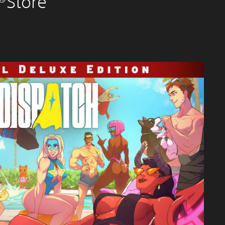
n®Store