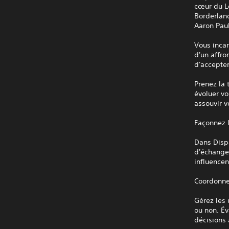
cœur du L
Borderland
Aaron Paul
Vous incar
d'un affro
d'accepter
Prenez la
évoluer vo
assouvir v
Façonnez l
Dans Dispa
d'échanges
influencen
Coordonne
Gérez les 
ou non. Év
décisions 