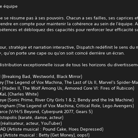
re équipe
e se résume pas à ses pouvoirs. Chacun a ses failles, ses caprices e
rendre en compte pour maintenir la cohérence au sein de l'équipe. 
étences et débloquez des capacités pour renforcer leur efficacité su
ur, stratégie et narration interactive, Dispatch redéfinit le sens du 
, qu'on porte une cape ou qu'on soit coincé derrière un écran.
istribution exceptionnelle issue de tous les horizons du divertissem
 (Breaking Bad, Westworld, Black Mirror)
ey (The Legend of Vox Machina, The Last of Us II, Marvel's Spider-Ma
e (Hades II, The Wolf Among Us, Armored Core VI: Fires of Rubicon)
KaL (Charles White)
eye (Sonic Prime, River City Girls 1 & 2, Bendy and the Ink Machine)
lingham (The Legend of Vox Machina, Critical Role, Lego Avengers)
arce (V/H/S Beyond, Cyberpunk 2077, Gears 5)
stopolis (karaté, danse, acteur)
 (réalisateur, acteur, YouTuber)
D (Artiste musical : Pound Cake, Hoes Depressed)
 (Artiste musical : Betty (Get Money), oops!)