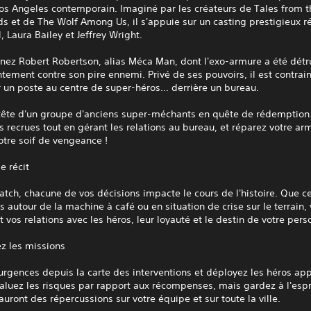
os Angeles contemporain. Imaginé par les créateurs de Tales from t
s et de The Wolf Among Us, il s'appuie sur un casting prestigieux r
, Laura Bailey et Jeffrey Wright.
nez Robert Robertson, alias Méca Man, dont l'exo-armure a été détru
ntement contre son pire ennemi. Privé de ses pouvoirs, il est contrain
 un poste au centre de super-héros... derrière un bureau.
 tête d'un groupe d'anciens super-méchants en quête de rédemption.
s recrues tout en gérant les relations au bureau, et réparez votre ar
otre soif de vengeance !
e récit
tch, chacune de vos décisions impacte le cours de l'histoire. Que ce 
 autour de la machine à café ou en situation de crise sur le terrain,
t vos relations avec les héros, leur loyauté et le destin de votre per
z les missions
urgences depuis la carte des interventions et déployez les héros app
aluez les risques par rapport aux récompenses, mais gardez à l'espr
auront des répercussions sur votre équipe et sur toute la ville.