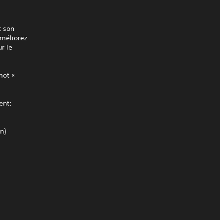
t son
Améliorez
r le
mot «
ent:
n)