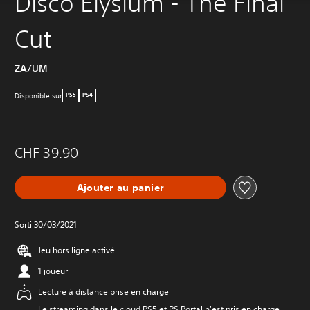
Disco Elysium - The Final
Cut
ZA/UM
Disponible sur
PS5
PS4
CHF 39.90
Ajouter au panier
Sorti 30/03/2021
Jeu hors ligne activé
1 joueur
Lecture à distance prise en charge
Le streaming dans le cloud PS5 et PS Portal n'est pris en charge