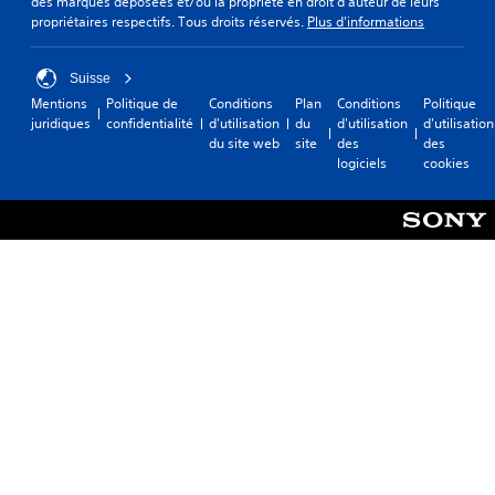
des marques déposées et/ou la propriété en droit d'auteur de leurs
propriétaires respectifs. Tous droits réservés.
Plus d'informations
Suisse
Mentions
Politique de
Conditions
Plan
Conditions
Politique
juridiques
confidentialité
d'utilisation
du
d'utilisation
d'utilisation
du site web
site
des
des
logiciels
cookies