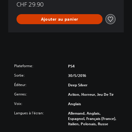
i
CHF 29.90
t
i
Ajouter au panier
v
e
C
o
l
l
e
c
t
Plateforme:
PS4
i
Sortie:
o
30/5/2016
n
Éditeur:
Deep Silver
Genres:
Action, Horreur, Jeu De Tir
Voix:
Anglais
Langues à l'écran:
Allemand, Anglais,
Espagnol, Français (France),
Italien, Polonais, Russe