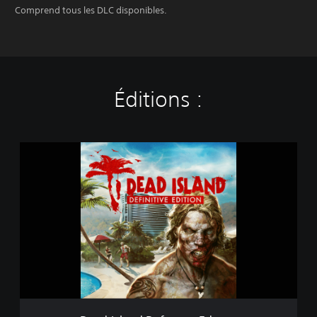
Comprend tous les DLC disponibles.
Éditions :
D
e
a
d
I
s
l
a
n
d
D
e
f